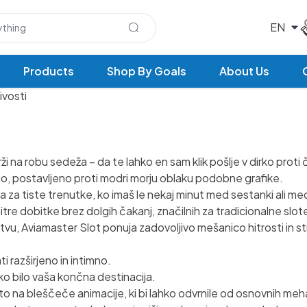
Products
Shop By Goals
About Us
ivosti
i na robu sedeža – da te lahko en sam klik pošlje v dirko proti 
lo, postavljeno proti modri morju oblaku podobne grafike.
a za tiste trenutke, ko imaš le nekaj minut med sestanki ali m
hitre dobitke brez dolgih čakanj, značilnih za tradicionalne slot
stvu,
Aviamaster Slot
ponuja zadovoljivo mešanico hitrosti in st
ti razširjeno in intimno.
hko bilo vaša končna destinacija.
 na bleščeče animacije, ki bi lahko odvrnile od osnovnih meh