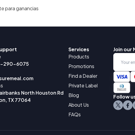
te para ganancias
upport
Services
Join our 
e
Products
0-290-6075
Promotions
Find a Dealer
suremeal.com
ss
Private Label
airbanks North Houston Rd
Blog
Follow u
on, TX 77064
About Us
FAQs