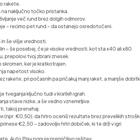
jo rakete.
eš na naključno točko pristanka.
ivljanje več rund brez dolgih odmorov.
seje – recimo pet rund – da ostanejo osredotočeni.
 in še višje vrednosti.
in – še posebej, če je visoke vrednosti, kot sta x40 ali x80.
u, prepolovi tvoj zbrani znesek.
o skromen, ker je kratkotrajen.
nja napetost visoko.
a rez rakete; pri počasnih pa pričakuj manj raket, a manjše dobit
je tveganja ključno tudi v kratkih igrah.
anja stave nizke, a še vedno vznemirljive.
ti, takoj prenehaj.
tavi (npr. €0,50), da hitro oceniš rezultate brez prevelikih stroš
prinese €2,50 – zadovoljiv hitri dobiček, ki te drži v igri.
ate, Auto Play ponuja prepričljivo rešitev.