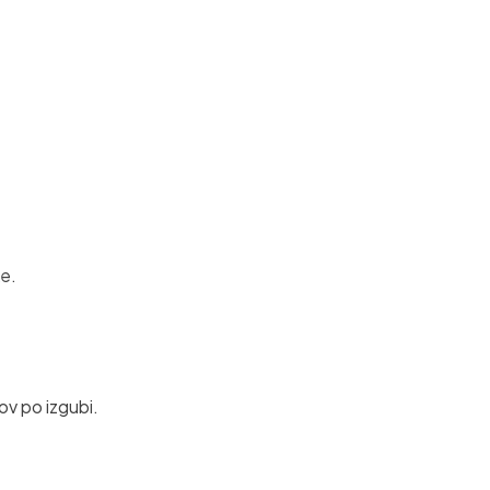
ke.
kov po izgubi.