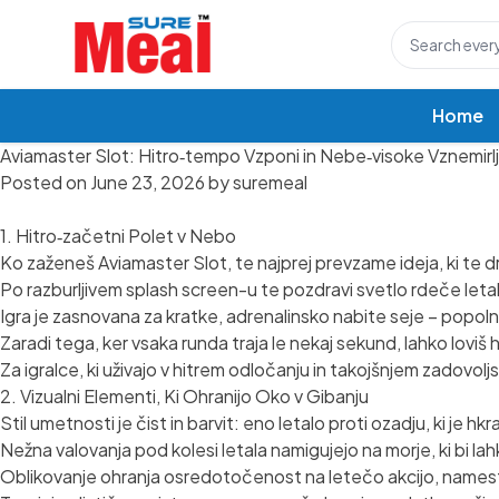
Home
Aviamaster Slot: Hitro‑tempo Vzponi in Nebe‑visoke Vznemirlj
Posted on
June 23, 2026
by
suremeal
1. Hitro‑začetni Polet v Nebo
Ko zaženeš Aviamaster Slot, te najprej prevzame ideja, ki te drž
Po razburljivem splash screen-u te pozdravi svetlo rdeče leta
Igra je zasnovana za kratke, adrenalinsko nabite seje – popoln
Zaradi tega, ker vsaka runda traja le nekaj sekund, lahko loviš 
Za igralce, ki uživajo v hitrem odločanju in takojšnjem zadovolj
2. Vizualni Elementi, Ki Ohranijo Oko v Gibanju
Stil umetnosti je čist in barvit: eno letalo proti ozadju, ki je hkra
Nežna valovanja pod kolesi letala namigujejo na morje, ki bi la
Oblikovanje ohranja osredotočenost na letečo akcijo, namesto