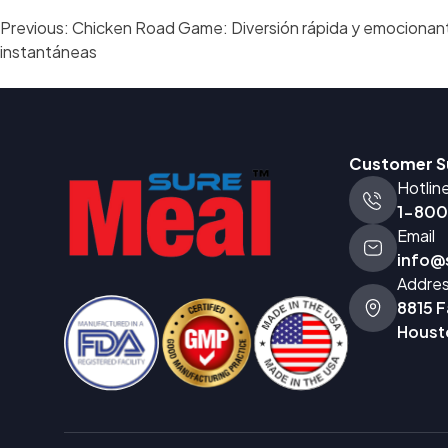
Post
Previous:
Chicken Road Game: Diversión rápida y emocionan
navigation
instantáneas
Customer S
Hotlin
1-80
Email
info@
Addre
8815 F
Houst