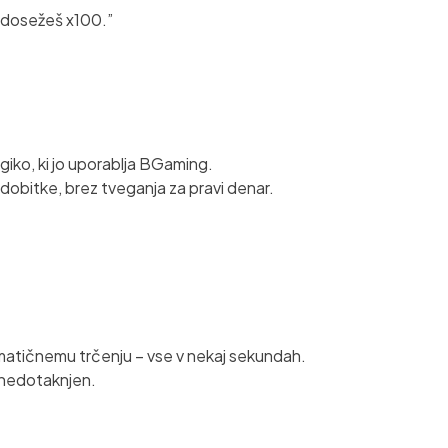
če dosežeš x100.”
giko, ki jo uporablja BGaming.
 dobitke, brez tveganja za pravi denar.
ramatičnemu trčenju – vse v nekaj sekundah.
l nedotaknjen.