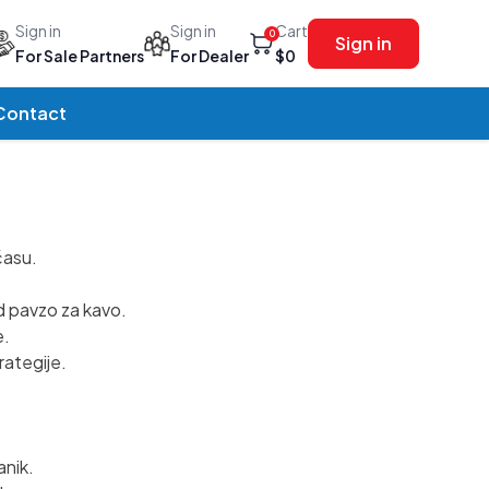
Sign in
Sign in
Cart
0
Sign in
For Sale Partners
For Dealer
$0
Contact
času.
ed pavzo za kavo.
e.
rategije.
anik.