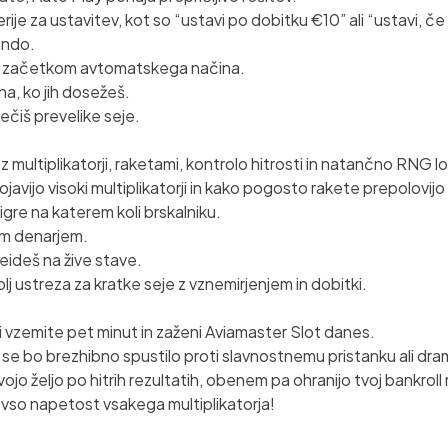
terije za ustavitev, kot so “ustavi po dobitku €10” ali “ustavi, 
undo.
ed začetkom avtomatskega načina.
ha, ko jih dosežeš.
rečiš prevelike seje.
multiplikatorji, raketami, kontrolo hitrosti in natančno RNG lo
avijo visoki multiplikatorji in kako pogosto rakete prepolovijo
igre na katerem koli brskalniku.
nim denarjem.
eideš na žive stave.
bolj ustreza za kratke seje z vznemirjenjem in dobitki.
si vzemite pet minut in zaženi Aviamaster Slot danes.
 da se bo brezhibno spustilo proti slavnostnemu pristanku ali d
vojo željo po hitrih rezultatih, obenem pa ohranijo tvoj bankrol
i vso napetost vsakega multiplikatorja!