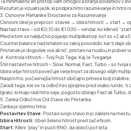
Ta minimalističen pristop vam omogoča branje podatkov v živo
Rezultat je vizualni jezik, ki podpira hitro razumevanje in hitro r
3. Osnovne Mehanike Enostavne za Razumevanje
Osnovni cikel je preprost: stavek → izbira hitrosti → start → op
Nastavi stavo – od €0,10 do €1 000 – vendar, ko klikneš “star
Med letom se naključno pojavijo multiplikatorji, kot so +2 ali x
Counter balance nad letalom se takoj posodobi, kar ti daje obč
Pristanek je dogodek vse ali nič: pristani na nosilcu in poberi vs
4. Kontrola Hitrosti – Tvoj Pulz Tega, Kaj Je Tveganje
Štiri nastavitve hitrosti – Slow, Normal, Fast, Turbo – so tvoja
Izbira višje hitrosti povečuje verjetnost za dosego višjih mult
Nasprotno, počasnejša hitrost običajno prinese bolj stabilne,
Zaradi tega, ker se ta odločitev sprejme pred vsako rundo, t
Igralci, ki imajo radi hitre seje, pogosto izbirajo Fast ali Turbo,
5. Zanka Odločitve Od Stave do Pristanka
Zanka je izjemno hitra:
Postavitev Stave
: Postavi svojo stavo in jo zakleni na mestu
Izbira Hitrosti
: Izberi želeno hitrost pred začetkom.
Start
: Klikni “play” in pusti RNG, da določi pot leta.