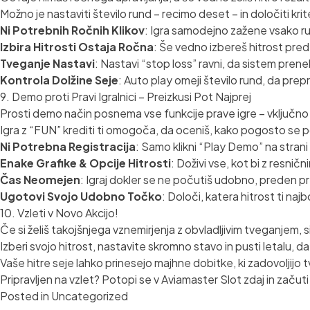
Možno je nastaviti število rund – recimo deset – in določiti kri
Ni Potrebnih Ročnih Klikov
: Igra samodejno zažene vsako r
Izbira Hitrosti Ostaja Ročna
: Še vedno izbereš hitrost pr
Tveganje Nastavi
: Nastavi “stop loss” ravni, da sistem prene
Kontrola Dolžine Seje
: Auto play omeji število rund, da prep
9. Demo proti Pravi Igralnici – Preizkusi Pot Najprej
Prosti demo način posnema vse funkcije prave igre – vključno z 
Igra z “FUN” krediti ti omogoča, da oceniš, kako pogosto se poj
Ni Potrebna Registracija
: Samo klikni “Play Demo” na strani 
Enake Grafike & Opcije Hitrosti
: Doživi vse, kot bi z resnič
Čas Neomejen
: Igraj dokler se ne počutiš udobno, preden pr
Ugotovi Svojo Udobno Točko
: Določi, katera hitrost ti naj
10. Vzleti v Novo Akcijo!
Če si želiš takojšnjega vznemirjenja z obvladljivim tveganjem, 
Izberi svojo hitrost, nastavite skromno stavo in pusti letalu,
Vaše hitre seje lahko prinesejo majhne dobitke, ki zadovoljijo t
Pripravljen na vzlet? Potopi se v Aviamaster Slot zdaj in začut
Posted in
Uncategorized