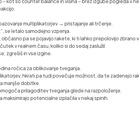
 – kot so counter balance in višina – brez izgube pogleda v n
eakcijo.
azovanje multiplikatorjev → pristajanje ali trčenje.
t”, se letalo samodejno vzpenja.
5, občasno pa se pojavijo rakete, ki ti lahko prepolovijo zbrano 
utek v realnem času, koliko si do sedaj zaslužil.
e; zgrešiš in vse izgine.
 edina ročica za oblikovanje tveganja.
iplikatorjev, hkrati pa tudi povečuje možnost, da te zadenejo ra
 a manjše dobitke.
i omogoča prilagoditev tveganja glede na razpoloženje.
 da maksimirajo potencialne izplačila v nekaj spinih.
.