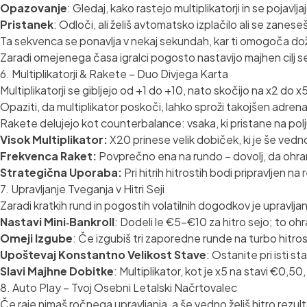
Opazovanje
: Gledaj, kako rastejo multiplikatorji in se pojavlja
Pristanek
: Odloči, ali želiš avtomatsko izplačilo ali se zanes
Ta sekvenca se ponavlja v nekaj sekundah, kar ti omogoča dož
Zaradi omejenega časa igralci pogosto nastavijo majhen cilj 
6. Multiplikatorji & Rakete – Duo Divjega Karta
Multiplikatorji se gibljejo od +1 do +10, nato skočijo na x2 do x5
Opaziti, da multiplikator poskoči, lahko sproži takojšen adrenal
Rakete delujejo kot counterbalance: vsaka, ki pristane na polj
Visok Multiplikator:
X20 prinese velik dobiček, ki je še vedn
Frekvenca Raket:
Povprečno ena na rundo – dovolj, da ohra
Strategična Uporaba:
Pri hitrih hitrostih bodi pripravljen n
7. Upravljanje Tveganja v Hitri Seji
Zaradi kratkih rund in pogostih volatilnih dogodkov je upravljan
Nastavi Mini‑Bankroll
: Dodeli le €5–€10 za hitro sejo; to ohr
Omeji Izgube
: Če izgubiš tri zaporedne runde na turbo hitros
Upoštevaj Konstantno Velikost Stave
: Ostanite pri isti s
Slavi Majhne Dobitke
: Multiplikator, kot je x5 na stavi €0,50, 
8. Auto Play – Tvoj Osebni Letalski Načrtovalec
Če raje nimaš ročnega upravljanja, a še vedno želiš hitro rezult