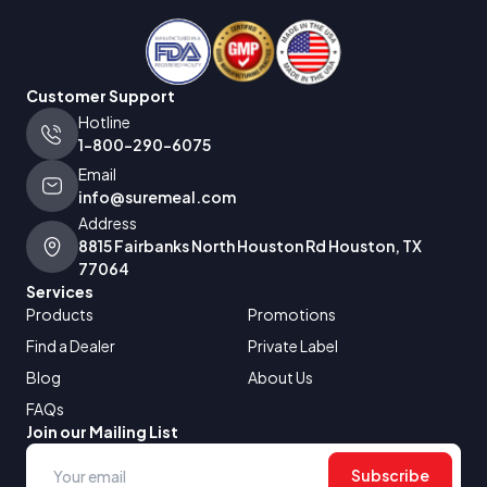
Customer Support
Hotline
1-800-290-6075
Email
info@suremeal.com
Address
8815 Fairbanks North Houston Rd Houston, TX
77064
Services
Products
Promotions
Find a Dealer
Private Label
Blog
About Us
FAQs
Join our Mailing List
Subscribe