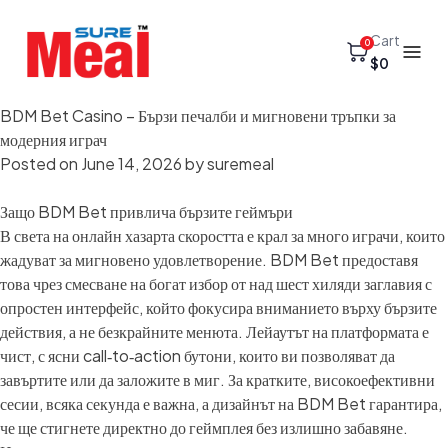
Cart
0
$0
BDM Bet Casino – Бързи печалби и мигновени тръпки за
модерния играч
Posted on
June 14, 2026
by
suremeal
Защо BDM Bet привлича бързите геймъри
В света на онлайн хазарта скоростта е крал за много играчи, които
жадуват за мигновено удовлетворение.
BDM Bet
предоставя
това чрез смесване на богат избор от над шест хиляди заглавия с
опростен интерфейс, който фокусира вниманието върху бързите
действия, а не безкрайните менюта. Лейаутът на платформата е
чист, с ясни call‑to‑action бутони, които ви позволяват да
завъртите или да заложите в миг. За кратките, високоефективни
сесии, всяка секунда е важна, а дизайнът на
BDM Bet
гарантира,
че ще стигнете директно до геймплея без излишно забавяне.