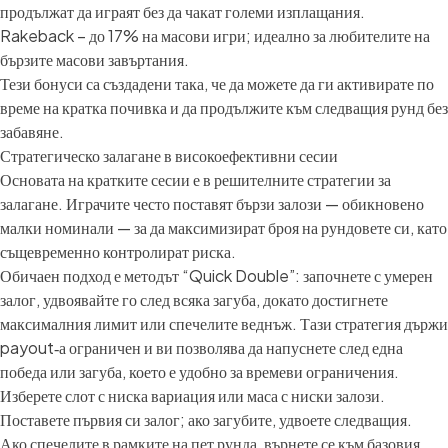
продължат да играят без да чакат големи изплащания.
Rakeback – до 17% на масови игри; идеално за любителите на
бързите масови завъртания.
Тези бонуси са създадени така, че да можете да ги активирате по
време на кратка почивка и да продължите към следващия рунд без
забавяне.
Стратегическо залагане в високоефективни сесии
Основата на кратките сесии е в решителните стратегии за
залагане. Играчите често поставят бързи залози — обикновено
малки номинали — за да максимизират броя на рундовете си, като
същевременно контролират риска.
Обичаен подход е методът “Quick Double”: започнете с умерен
залог, удвоявайте го след всяка загуба, докато достигнете
максималния лимит или спечелите веднъж. Тази стратегия държи
payout‑а ограничен и ви позволява да напуснете след една
победа или загуба, което е удобно за времеви ограничения.
Изберете слот с ниска вариация или маса с ниски залози.
Поставете първия си залог; ако загубите, удвоете следващия.
Ако спечелите в рамките на пет рунда, върнете се към базовия