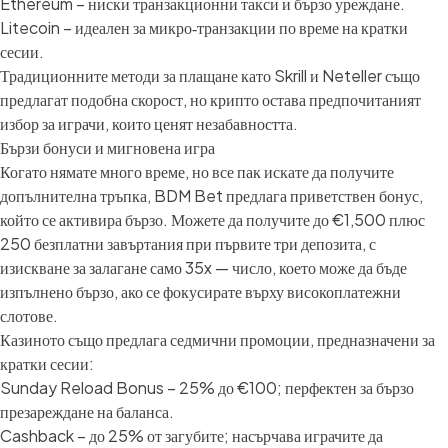
Ethereum – ниски транзакционни такси и бързо уреждане.
Litecoin – идеален за микро‑транзакции по време на кратки
сесии.
Традиционните методи за плащане като Skrill и Neteller също
предлагат подобна скорост, но крипто остава предпочитаният
избор за играчи, които ценят незабавността.
Бързи бонуси и мигновена игра
Когато нямате много време, но все пак искате да получите
допълнителна тръпка,
BDM Bet
предлага приветствен бонус,
който се активира бързо. Можете да получите до €1,500 плюс
250 безплатни завъртания при първите три депозита, с
изискване за залагане само 35x — число, което може да бъде
изпълнено бързо, ако се фокусирате върху високоплатежни
слотове.
Казиното също предлага седмични промоции, предназначени за
кратки сесии:
Sunday Reload Bonus – 25% до €100; перфектен за бързо
презареждане на баланса.
Cashback – до 25% от загубите; насърчава играчите да