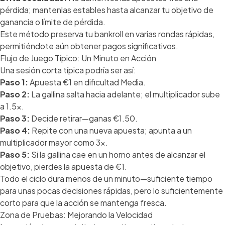
pérdida; mantenlas estables hasta alcanzar tu objetivo de
ganancia o límite de pérdida.
Este método preserva tu bankroll en varias rondas rápidas,
permitiéndote aún obtener pagos significativos.
Flujo de Juego Típico: Un Minuto en Acción
Una sesión corta típica podría ser así:
Paso 1:
Apuesta €1 en dificultad Media.
Paso 2:
La gallina salta hacia adelante; el multiplicador sube
a 1.5x.
Paso 3:
Decide retirar—ganas €1.50.
Paso 4:
Repite con una nueva apuesta; apunta a un
multiplicador mayor como 3x.
Paso 5:
Si la gallina cae en un horno antes de alcanzar el
objetivo, pierdes la apuesta de €1.
Todo el ciclo dura menos de un minuto—suficiente tiempo
para unas pocas decisiones rápidas, pero lo suficientemente
corto para que la acción se mantenga fresca.
Zona de Pruebas: Mejorando la Velocidad