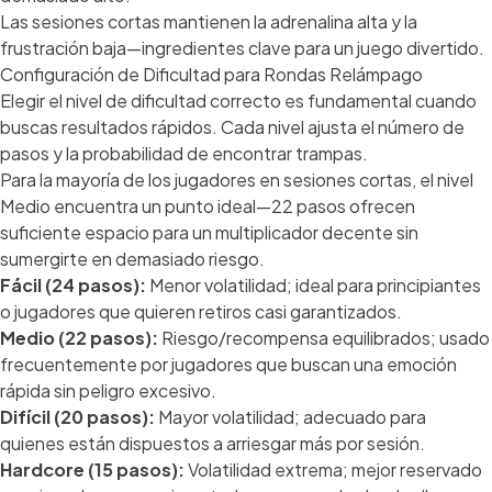
Las sesiones cortas mantienen la adrenalina alta y la
frustración baja—ingredientes clave para un juego divertido.
Configuración de Dificultad para Rondas Relámpago
Elegir el nivel de dificultad correcto es fundamental cuando
buscas resultados rápidos. Cada nivel ajusta el número de
pasos y la probabilidad de encontrar trampas.
Para la mayoría de los jugadores en sesiones cortas, el nivel
Medio encuentra un punto ideal—22 pasos ofrecen
suficiente espacio para un multiplicador decente sin
sumergirte en demasiado riesgo.
Fácil (24 pasos):
Menor volatilidad; ideal para principiantes
o jugadores que quieren retiros casi garantizados.
Medio (22 pasos):
Riesgo/recompensa equilibrados; usado
frecuentemente por jugadores que buscan una emoción
rápida sin peligro excesivo.
Difícil (20 pasos):
Mayor volatilidad; adecuado para
quienes están dispuestos a arriesgar más por sesión.
Hardcore (15 pasos):
Volatilidad extrema; mejor reservado