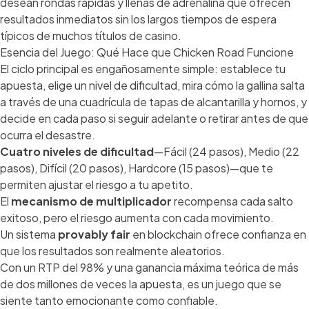
desean rondas rápidas y llenas de adrenalina que ofrecen
resultados inmediatos sin los largos tiempos de espera
típicos de muchos títulos de casino.
Esencia del Juego: Qué Hace que Chicken Road Funcione
El ciclo principal es engañosamente simple: establece tu
apuesta, elige un nivel de dificultad, mira cómo la gallina salta
a través de una cuadrícula de tapas de alcantarilla y hornos, y
decide en cada paso si seguir adelante o retirar antes de que
ocurra el desastre.
Cuatro niveles de dificultad
—Fácil (24 pasos), Medio (22
pasos), Difícil (20 pasos), Hardcore (15 pasos)—que te
permiten ajustar el riesgo a tu apetito.
El
mecanismo de multiplicador
recompensa cada salto
exitoso, pero el riesgo aumenta con cada movimiento.
Un sistema
provably fair
en blockchain ofrece confianza en
que los resultados son realmente aleatorios.
Con un RTP del 98% y una ganancia máxima teórica de más
de dos millones de veces la apuesta, es un juego que se
siente tanto emocionante como confiable.