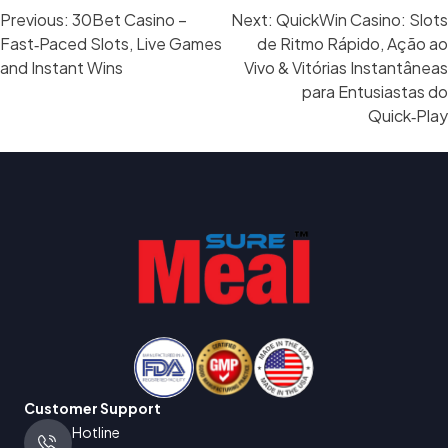
Post
Previous:
30Bet Casino –
Next:
QuickWin Casino: Slots
navigation
Fast‑Paced Slots, Live Games
de Ritmo Rápido, Ação ao
and Instant Wins
Vivo & Vitórias Instantâneas
para Entusiastas do
Quick‑Play
Customer Support
Hotline