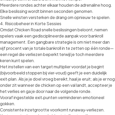
Meerdere rondes achter elkaar houden de adrenaline hoog.
Elke beslissing wordt binnen seconden genomen.
Snelle winsten versterken de drang om opnieuw te spelen.
4. Risicobeheer in Korte Sessies
Omdat Chicken Road snelle beslissingen beloont, nemen
spelers vaak een gedisciplineerde aanpak voor bankroll
management. Een gangbare strategie is om niet meer dan
vijf procent van je totale bankroll in te zetten op één ronde—
een regel die verliezen beperkt terwijl je toch meerdere
keren kunt spelen.
Het instellen van een target multiplier voordat je begint
(bijvoorbeeld stoppen bij vier‑voud) geeft je een duidelijk
exit‑plan. Als je je doel vroeg bereikt, haal je eruit; als je er nog
onder zit wanneer de chicken op een val landt, accepteer je
het verlies en ga je door naar de volgende ronde.
Vooraf ingestelde exit‑punten verminderen emotioneel
gokken.
Consistente inzetgrootte voorkomt runaway‑verliezen.