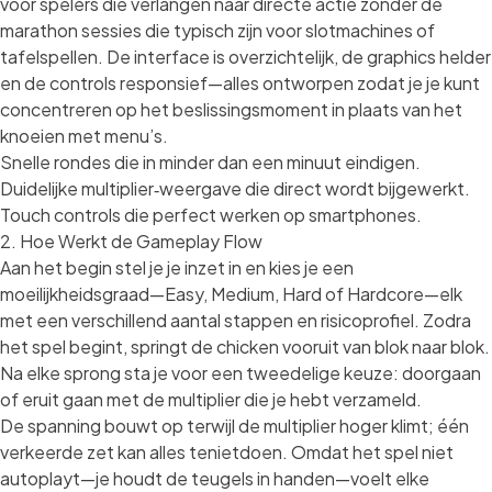
voor spelers die verlangen naar directe actie zonder de
marathon sessies die typisch zijn voor slotmachines of
tafelspellen. De interface is overzichtelijk, de graphics helder
en de controls responsief—alles ontworpen zodat je je kunt
concentreren op het beslissingsmoment in plaats van het
knoeien met menu’s.
Snelle rondes die in minder dan een minuut eindigen.
Duidelijke multiplier‑weergave die direct wordt bijgewerkt.
Touch controls die perfect werken op smartphones.
2. Hoe Werkt de Gameplay Flow
Aan het begin stel je je inzet in en kies je een
moeilijkheidsgraad—Easy, Medium, Hard of Hardcore—elk
met een verschillend aantal stappen en risicoprofiel. Zodra
het spel begint, springt de chicken vooruit van blok naar blok.
Na elke sprong sta je voor een tweedelige keuze: doorgaan
of eruit gaan met de multiplier die je hebt verzameld.
De spanning bouwt op terwijl de multiplier hoger klimt; één
verkeerde zet kan alles tenietdoen. Omdat het spel niet
autoplayt—je houdt de teugels in handen—voelt elke