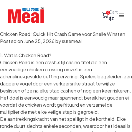
Cart
0
$0
Chicken Road: Quick‑Hit Crash Game voor Snelle Winsten
Posted on
June 25, 2026
by
suremeal
1. Wat Is Chicken Road?
Chicken Road is een crash‑stijl casino titel die een
eenvoudige chicken crossing omzet in een
adrenaline‑gevulde betting ervaring. Spelers begeleiden een
dappere vogel door een verkeersrijke straat terwijl ze
beslissen of ze na elke stap cashen of nog een keer riskeren.
Het doel is eenvoudig maar spannend: bereik het gouden ei
voordat de chicken wordt gefrituurd en verzamel de
multiplier die met elke veilige stap is gegroeid.
De aantrekkingskracht van het spel ligt in de kortheid. Elke
ronde duurt slechts enkele seconden, waardoor het ideaal is