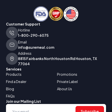
Customer Support
Hotline
1-800-290-6075
Email
info@suremeal.com
Address
8815 Fairbanks North Houston Rd Houston, TX
77064
Services
Products
Promotions
Find a Dealer
Private Label
Blog
About Us
FAQs
Join our Mailing List
Subscribe