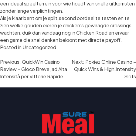
een ideaal speelterrein voor wie houdt van snelle uitkomsten
zonder lange verplichtingen.
Als je klaar bent om je split‑second oordeel te testen en te
zien welke gouden eieren je chicken’s gewaagde crossings
wachten, duik dan vandaag nog in Chicken Road en ervaar
een game die snel denken beloont met directe payoff.
Posted in
Uncategorized
Post
Previous:
QuickWin Casino
Next:
Pokiez Online Casino –
navigation
Review – Gioco Breve, ad Alta
Quick Wins & High‑Intensity
Intensità per Vittorie Rapide
Slots