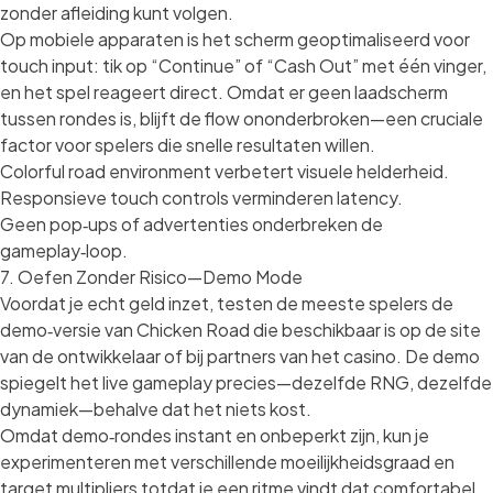
zonder afleiding kunt volgen.
Op mobiele apparaten is het scherm geoptimaliseerd voor
touch input: tik op “Continue” of “Cash Out” met één vinger,
en het spel reageert direct. Omdat er geen laadscherm
tussen rondes is, blijft de flow ononderbroken—een cruciale
factor voor spelers die snelle resultaten willen.
Colorful road environment verbetert visuele helderheid.
Responsieve touch controls verminderen latency.
Geen pop‑ups of advertenties onderbreken de
gameplay‑loop.
7. Oefen Zonder Risico—Demo Mode
Voordat je echt geld inzet, testen de meeste spelers de
demo‑versie van Chicken Road die beschikbaar is op de site
van de ontwikkelaar of bij partners van het casino. De demo
spiegelt het live gameplay precies—dezelfde RNG, dezelfde
dynamiek—behalve dat het niets kost.
Omdat demo‑rondes instant en onbeperkt zijn, kun je
experimenteren met verschillende moeilijkheidsgraad en
target multipliers totdat je een ritme vindt dat comfortabel