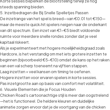
Korte sessies beperken de blootstelling terwijl ze nog
steeds spanning bieden.
5. Inzetbedragen die Bij Snelle Spelletjes Passen
De inzetrange van het spel is breed—van €0.01 tot €150—
maar de meeste quick‑hit spelers neigen naar de onderkant
van dit spectrum. Een inzet van €1–€5 biedt voldoende
ruimte voor meerdere snelle rondes zonder dat je veel
kapitaal riskeert.
Als je experimenteert met hogere moeilijkheidsgraad zoals
Hardcore, is het verstandig om met iets grotere inzetten te
beginnen (bijvoorbeeld €5–€10) omdat de kans op het raken
van een val scherp toeneemt na vijftien stappen.
Laag inzetten = veel kansen om timing te oefenen.
Hogere inzetten voor ervaren spelers in korte sessies.
Pas inzetgrootte aan op basis van comfort met volatiliteit.
6. Visuele Elementen die je Focus Houden
Chicken Road’s cartoonachtige stijl is meer dan oogstrelend
—het is functioneel. De heldere kleuren en duidelijke
animatie zorgen ervoor dat je de voortgang van de chicken