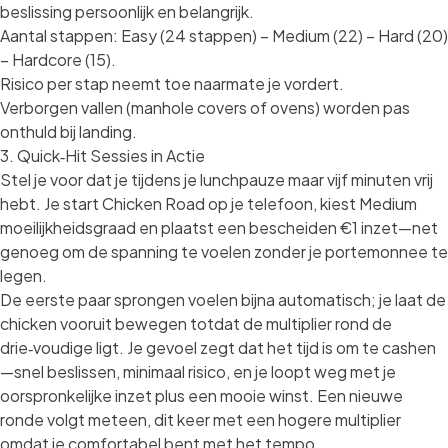
beslissing persoonlijk en belangrijk.
Aantal stappen: Easy (24 stappen) – Medium (22) – Hard (20)
– Hardcore (15).
Risico per stap neemt toe naarmate je vordert.
Verborgen vallen (manhole covers of ovens) worden pas
onthuld bij landing.
3. Quick‑Hit Sessies in Actie
Stel je voor dat je tijdens je lunchpauze maar vijf minuten vrij
hebt. Je start
Chicken Road
op je telefoon, kiest Medium
moeilijkheidsgraad en plaatst een bescheiden €1 inzet—net
genoeg om de spanning te voelen zonder je portemonnee te
legen.
De eerste paar sprongen voelen bijna automatisch; je laat de
chicken vooruit bewegen totdat de multiplier rond de
drie‑voudige ligt. Je gevoel zegt dat het tijd is om te cashen
—snel beslissen, minimaal risico, en je loopt weg met je
oorspronkelijke inzet plus een mooie winst. Een nieuwe
ronde volgt meteen, dit keer met een hogere multiplier
omdat je comfortabel bent met het tempo.