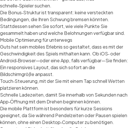
schnelle‑Spieler suchen.
Die Bonus‑Struktur ist transparent: keine versteckten
Bedingungen, die Ihren Schwung bremsen könnten.
Stattdessen sehen Sie sofort, wie viele Punkte Sie
gesammelt haben und welche Belohnungen verfügbar sind.
Mobile Optimierung für unterwegs
Guts hat sein mobiles Erlebnis so gestaltet, dass es mit der
Geschwindigkeit des Spiels mithalten kann. Ob iOS‑ oder
Android‑Browser—oder eine App, falls verfügbar—Sie finden:
Ein responsives Layout, das sich sofort an die
Bildschirmgröße anpasst.
Touch‑Steuerung, mit der Sie mit einem Tap schnell Wetten
platzieren können.
Schnelle Ladezeiten, damit Sie innerhalb von Sekunden nach
App‑Öffnung mit dem Drehen beginnen können.
Die mobile Plattform ist besonders für kurze Sessions
geeignet, da Sie während Pendelzeiten oder Pausen spielen
können, ohne einen Desktop‑Computer zu benötigen.