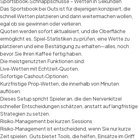
Sportsbook‑Schnappschüsse – Wetten in Sekunden
Das Sportsbook bei Guts ist für diejenigen konzipiert, die
schnell Wetten platzieren und dann weitermachen wollen,
egal ob sie gewinnen oder verlieren.
Quoten werden sofort aktualisiert, und die Oberfläche
ermöglicht es, Spiel‑Statistiken zu prüfen, eine Wette zu
platzieren und eine Bestätigung zu erhalten—alles, noch
bevor Sie Ihren Kaffee fertig haben.
Die meistgenutzten Funktionen sind:
Live‑Wetten mit Echtzeit‑Quoten.
Sofortige Cashout‑Optionen.
Kurzfristige Prop‑Wetten, die innerhalb von Minuten
auflösen.
Dieses Setup spricht Spieler an, die den Nervenkitzel
schneller Entscheidungen schätzen, anstatt auf langfristige
Strategien zu setzen.
Risiko‑Management bei kurzen Sessions
Risiko‑Management ist entscheidend, wenn Sie nur kurze
Zeit spielen. Guts bietet Tools, die helfen, Einsätze im Griff