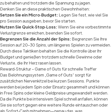
zu behalten und trotzdem die Spannung zu jagen.
Denken Sie an diese praktischen Gewohnheiten:
Setzen Sie ein Micro‑Budget:
Legen Sie fest, wie viel Sie
pro Session ausgeben, bevor Sie starten.
Nutzen Sie Quick‑Stop‑Loss:
Wenn Sie eine vorbestimmte
Verlustgrenze erreichen, beenden Sie sofort.
Begrenzen Sie die Anzahl der Spins:
Begrenzen Sie Ihre
Session auf 20–30 Spins, um längeres Spielen zu vermeiden.
Durch diese Taktiken behalten Sie die Kontrolle über Ihr
Budget und genießen trotzdem schnelle Gewinne oder
Verluste, die Ihr Herz rasen lassen.
Reward‑Struktur – Game of Guts für schnelle Treffer
Das Belohnungssystem „Game of Guts“ sorgt für
zusätzlichen Nervenkitzel bei kurzen Sessions. Punkte
werden bei jedem Spin oder Einsatz gesammelt und können
in Free Spins oder kleine Geldpreise umgewandelt werden.
Da die Punkte bei intensivem Spiel schnell anfallen, können
Sie sie sofort gegen eine weitere Runde eintauschen oder
als Sofort‑Cash mitnehmen—genau das, was