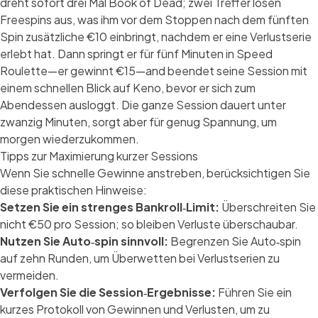
dreht sofort drei Mal Book of Dead; zwei Treffer lösen
Freespins aus, was ihm vor dem Stoppen nach dem fünften
Spin zusätzliche €10 einbringt, nachdem er eine Verlustserie
erlebt hat. Dann springt er für fünf Minuten in Speed
Roulette—er gewinnt €15—and beendet seine Session mit
einem schnellen Blick auf Keno, bevor er sich zum
Abendessen ausloggt. Die ganze Session dauert unter
zwanzig Minuten, sorgt aber für genug Spannung, um
morgen wiederzukommen.
Tipps zur Maximierung kurzer Sessions
Wenn Sie schnelle Gewinne anstreben, berücksichtigen Sie
diese praktischen Hinweise:
Setzen Sie ein strenges Bankroll‑Limit:
Überschreiten Sie
nicht €50 pro Session; so bleiben Verluste überschaubar.
Nutzen Sie Auto‑spin sinnvoll:
Begrenzen Sie Auto‑spin
auf zehn Runden, um Überwetten bei Verlustserien zu
vermeiden.
Verfolgen Sie die Session‑Ergebnisse:
Führen Sie ein
kurzes Protokoll von Gewinnen und Verlusten, um zu