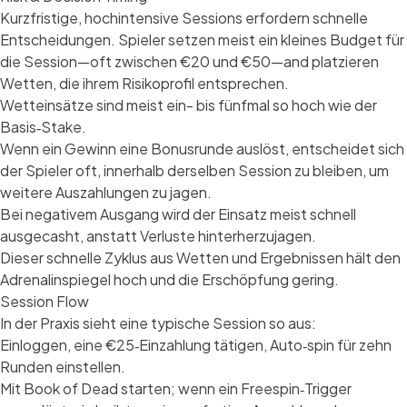
Kurzfristige, hochintensive Sessions erfordern schnelle
Entscheidungen. Spieler setzen meist ein kleines Budget für
die Session—oft zwischen €20 und €50—and platzieren
Wetten, die ihrem Risikoprofil entsprechen.
Wetteinsätze sind meist ein- bis fünfmal so hoch wie der
Basis‑Stake.
Wenn ein Gewinn eine Bonusrunde auslöst, entscheidet sich
der Spieler oft, innerhalb derselben Session zu bleiben, um
weitere Auszahlungen zu jagen.
Bei negativem Ausgang wird der Einsatz meist schnell
ausgecasht, anstatt Verluste hinterherzujagen.
Dieser schnelle Zyklus aus Wetten und Ergebnissen hält den
Adrenalinspiegel hoch und die Erschöpfung gering.
Session Flow
In der Praxis sieht eine typische Session so aus:
Einloggen, eine €25‑Einzahlung tätigen, Auto‑spin für zehn
Runden einstellen.
Mit Book of Dead starten; wenn ein Freespin‑Trigger