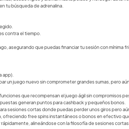
icen tu búsqueda de adrenalina.
legido.
res contra el tiempo.
o, asegurando que puedas financiar tu sesión con mínima fri
a app).
bar un juego nuevo sin comprometer grandes sumas, pero aún a
 funciones que recompensan el juego ágil sin compromisos p
s apuestas generan puntos para cashback y pequeños bonos.
ara sesiones cortas donde puedas perder unos giros pero aún
n, ofreciendo free spins instantáneos o bonos en efectivo qu
rápidamente, alineándose con la filosofía de sesiones cortas