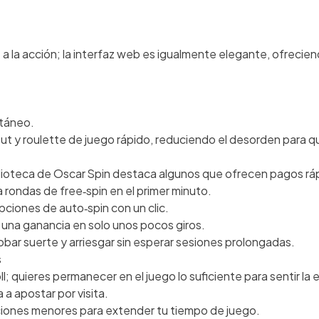
a la acción; la interfaz web es igualmente elegante, ofrecien
ntáneo.
out y roulette de juego rápido, reduciendo el desorden para 
iblioteca de Oscar Spin destaca algunos que ofrecen pagos ráp
 rondas de free‑spin en el primer minuto.
ciones de auto‑spin con un clic.
 una ganancia en solo unos pocos giros.
bar suerte y arriesgar sin esperar sesiones prolongadas.
s
oll; quieres permanecer en el juego lo suficiente para sentir 
a apostar por visita.
iones menores para extender tu tiempo de juego.