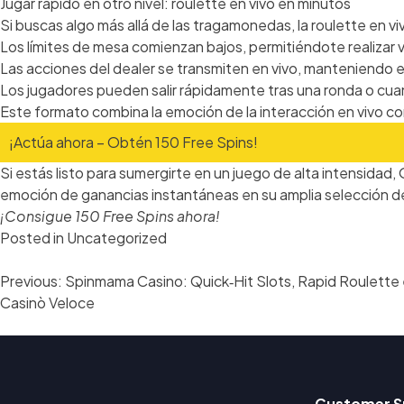
Jugar rápido en otro nivel: roulette en vivo en minutos
Si buscas algo más allá de las tragamonedas, la roulette en vi
Los límites de mesa comienzan bajos, permitiéndote realizar
Las acciones del dealer se transmiten en vivo, manteniendo e
Los jugadores pueden salir rápidamente tras una ronda o cuan
Este formato combina la emoción de la interacción en vivo co
¡Actúa ahora – Obtén 150 Free Spins!
Si estás listo para sumergirte en un juego de alta intensidad
emoción de ganancias instantáneas en su amplia selección de 
¡Consigue 150 Free Spins ahora!
Posted in
Uncategorized
Post
Previous:
Spinmama Casino: Quick‑Hit Slots, Rapid Roulette e
navigation
Casinò Veloce
Customer S