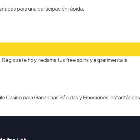
señadas para una participación rápida:
 Regístrate hoy, reclama tus free spins y experimenta la
ile Casino para Ganancias Rápidas y Emociones Instantáneas
Mailing List