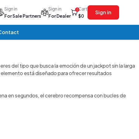
Sign in
Sign in
Cart
0
Sign in
For Sale Partners
For Dealer
$0
Contact
res del tipo que busca la emoción de un jackpot sin la larga
a elemento está diseñado para ofrecer resultados
suena en segundos, el cerebro recompensa con bucles de