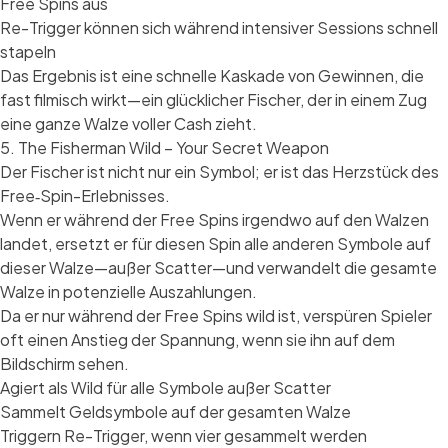
Free Spins aus
Re-Trigger können sich während intensiver Sessions schnell
stapeln
Das Ergebnis ist eine schnelle Kaskade von Gewinnen, die
fast filmisch wirkt—ein glücklicher Fischer, der in einem Zug
eine ganze Walze voller Cash zieht.
5. The Fisherman Wild – Your Secret Weapon
Der Fischer ist nicht nur ein Symbol; er ist das Herzstück des
Free‑Spin-Erlebnisses.
Wenn er während der Free Spins irgendwo auf den Walzen
landet, ersetzt er für diesen Spin alle anderen Symbole auf
dieser Walze—außer Scatter—und verwandelt die gesamte
Walze in potenzielle Auszahlungen.
Da er nur während der Free Spins wild ist, verspüren Spieler
oft einen Anstieg der Spannung, wenn sie ihn auf dem
Bildschirm sehen.
Agiert als Wild für alle Symbole außer Scatter
Sammelt Geldsymbole auf der gesamten Walze
Triggern Re-Trigger, wenn vier gesammelt werden