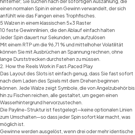
hinterher; Sie suchen nach der sofortigen Auszahlung, die
einen normalen Spin in einen Gewinn verwandelt, der sich
anfühlt wie das Fangen eines Trophfisches.
5 Walzen in einem klassischen 5×3 Raster
10 feste Gewinnlinien, die den Ablauf einfach halten
Jeder Spin dauert nur Sekunden, um aufzulösen
Mit einem RTP um die 96,71 % und mittelhoher Volatilität
können Sie mit Ausbrüchen an Spannung rechnen, ohne
lange Durststrecken durchstehen zu müssen.
2. How the Reels Work in Fast‑Paced Play
Das Layout des Slots ist einfach genug, dass Sie fast sofort
nach dem Laden des Spiels mit dem Drehen beginnen
können. Jede Walze zeigt Symbole, die von Angelzubehör bis
hin zu Fischen reichen, alle gestaltet, um gegen einen
Wasserhintergrund hervorzustechen.
Die Payline-Struktur ist festgelegt—keine optionalen Linien
zum Umschalten—so dass jeder Spin sofort klar macht, was
möglich ist.
Gewinne werden ausgelöst, wenn drei oder mehr identische