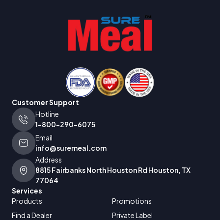
Customer Support
Hotline
1-800-290-6075
Email
info@suremeal.com
Address
8815 Fairbanks North Houston Rd Houston, TX
77064
Services
Products
Promotions
Find a Dealer
Private Label