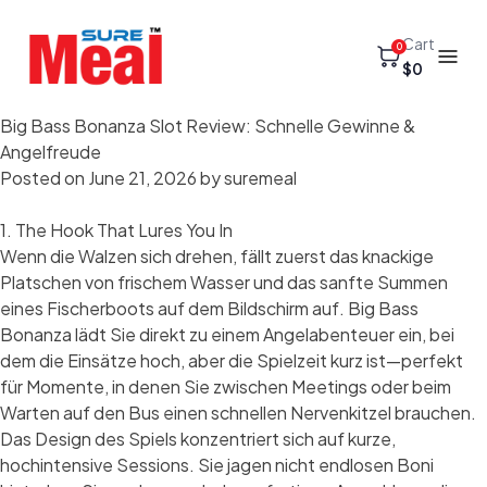
Cart
0
$0
Big Bass Bonanza Slot Review: Schnelle Gewinne &
Angelfreude
Posted on
June 21, 2026
by
suremeal
1. The Hook That Lures You In
Wenn die Walzen sich drehen, fällt zuerst das knackige
Platschen von frischem Wasser und das sanfte Summen
eines Fischerboots auf dem Bildschirm auf. Big Bass
Bonanza lädt Sie direkt zu einem Angelabenteuer ein, bei
dem die Einsätze hoch, aber die Spielzeit kurz ist—perfekt
für Momente, in denen Sie zwischen Meetings oder beim
Warten auf den Bus einen schnellen Nervenkitzel brauchen.
Das Design des Spiels konzentriert sich auf kurze,
hochintensive Sessions. Sie jagen nicht endlosen Boni