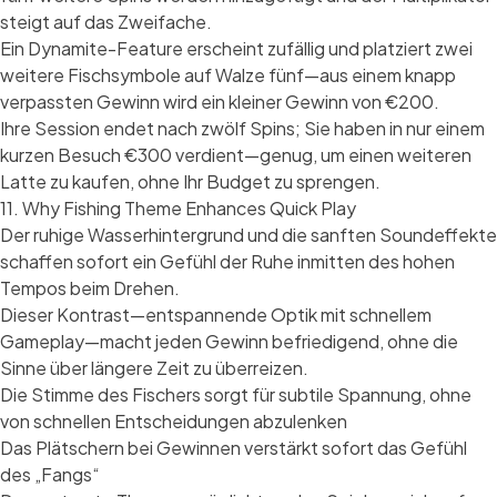
steigt auf das Zweifache.
Ein Dynamite-Feature erscheint zufällig und platziert zwei
weitere Fischsymbole auf Walze fünf—aus einem knapp
verpassten Gewinn wird ein kleiner Gewinn von €200.
Ihre Session endet nach zwölf Spins; Sie haben in nur einem
kurzen Besuch €300 verdient—genug, um einen weiteren
Latte zu kaufen, ohne Ihr Budget zu sprengen.
11. Why Fishing Theme Enhances Quick Play
Der ruhige Wasserhintergrund und die sanften Soundeffekte
schaffen sofort ein Gefühl der Ruhe inmitten des hohen
Tempos beim Drehen.
Dieser Kontrast—entspannende Optik mit schnellem
Gameplay—macht jeden Gewinn befriedigend, ohne die
Sinne über längere Zeit zu überreizen.
Die Stimme des Fischers sorgt für subtile Spannung, ohne
von schnellen Entscheidungen abzulenken
Das Plätschern bei Gewinnen verstärkt sofort das Gefühl
des „Fangs“