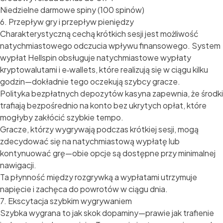
Niedzielne darmowe spiny (100 spinów)
6. Przepływ gry i przepływ pieniędzy
Charakterystyczną cechą krótkich sesji jest możliwość
natychmiastowego odczucia wpływu finansowego. System
wypłat Hellspin obsługuje natychmiastowe wypłaty
kryptowalutami i e‑wallets, które realizują się w ciągu kilku
godzin—dokładnie tego oczekują szybcy gracze.
Polityka bezpłatnych depozytów kasyna zapewnia, że środki
trafiają bezpośrednio na konto bez ukrytych opłat, które
mogłyby zakłócić szybkie tempo.
Gracze, którzy wygrywają podczas krótkiej sesji, mogą
zdecydować się na natychmiastową wypłatę lub
kontynuować grę—obie opcje są dostępne przy minimalnej
nawigacji.
Ta płynność między rozgrywką a wypłatami utrzymuje
napięcie i zachęca do powrotów w ciągu dnia.
7. Ekscytacja szybkim wygrywaniem
Szybka wygrana to jak skok dopaminy—prawie jak trafienie