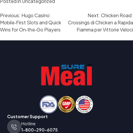
Posted in
Uncategorized
Post
Previous:
Hugo Casino:
Next:
Chicken Road:
navigation
Mobile‑First Slots and Quick
Crossings di Chicken a Rapida
Wins for On‑the‑Go Players
Fiamma per Vittorie Veloci
Customer Support
Hotline
1-800-290-6075