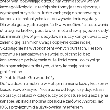
zwrotnym, pozwalając odczuć natychmiastowy wpływ
każdego kliknięcia. Interfejs platformy jest przejrzysty, z
wyraźnymi przyciskami, które zachęcają do ponownego
kręcenia niemal natychmiast po wyświetleniu wypłaty.
Dla wielu graczy, atrakcyjność tkwi w możliwości testowania
strategii na krótkiej podstawie—może stawiając jeden kredyt
lub minimalną kwotę—i decydowania, czy kontynuować, czy
zmienić grę, zanim ich uwaga odpłynie gdzie indziej.
Skupiając się na wysokointensywnych burstach, Hellspin
utrzymuje zaangażowanie swojej publiczności bez
konieczności poświęcania dużej ilości czasu, co czyni go
idealnym miejscem dla tych, którzy kochają instant
gratification.
2. Mobile Rush: Gra w podróży
Doświadczenie mobilne w Hellspin zamienia każdy kieszeń w
kieszonkowe kasyno. Niezależnie od tego, czy dojeżdżasz
do pracy, czekasz w kolejce, czy po prostu relaksujesz się na
kanapie, aplikacja mobilna obsługuje zarówno Android, jak i
iOS, z przyjaznym dla użytkownika interfejsem