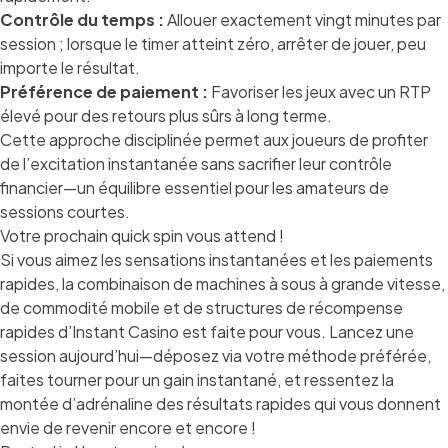
Contrôle du temps :
Allouer exactement vingt minutes par
session ; lorsque le timer atteint zéro, arrêter de jouer, peu
importe le résultat.
Préférence de paiement :
Favoriser les jeux avec un RTP
élevé pour des retours plus sûrs à long terme.
Cette approche disciplinée permet aux joueurs de profiter
de l’excitation instantanée sans sacrifier leur contrôle
financier—un équilibre essentiel pour les amateurs de
sessions courtes.
Votre prochain quick spin vous attend !
Si vous aimez les sensations instantanées et les paiements
rapides, la combinaison de machines à sous à grande vitesse,
de commodité mobile et de structures de récompense
rapides d’Instant Casino est faite pour vous. Lancez une
session aujourd’hui—déposez via votre méthode préférée,
faites tourner pour un gain instantané, et ressentez la
montée d’adrénaline des résultats rapides qui vous donnent
envie de revenir encore et encore !