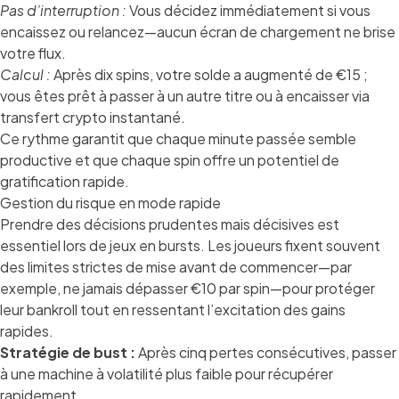
Pas d’interruption :
Vous décidez immédiatement si vous
encaissez ou relancez—aucun écran de chargement ne brise
votre flux.
Calcul :
Après dix spins, votre solde a augmenté de €15 ;
vous êtes prêt à passer à un autre titre ou à encaisser via
transfert crypto instantané.
Ce rythme garantit que chaque minute passée semble
productive et que chaque spin offre un potentiel de
gratification rapide.
Gestion du risque en mode rapide
Prendre des décisions prudentes mais décisives est
essentiel lors de jeux en bursts. Les joueurs fixent souvent
des limites strictes de mise avant de commencer—par
exemple, ne jamais dépasser €10 par spin—pour protéger
leur bankroll tout en ressentant l’excitation des gains
rapides.
Stratégie de bust :
Après cinq pertes consécutives, passer
à une machine à volatilité plus faible pour récupérer
rapidement.