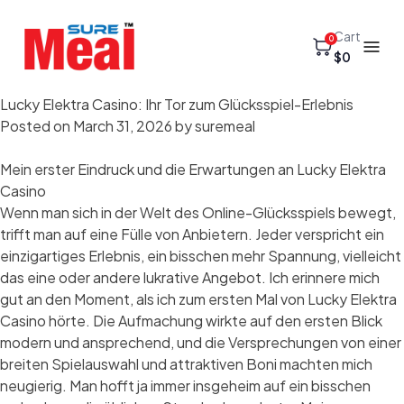
Cart
0
$0
Lucky Elektra Casino: Ihr Tor zum Glücksspiel-Erlebnis
Posted on
March 31, 2026
by
suremeal
Mein erster Eindruck und die Erwartungen an Lucky Elektra
Casino
Wenn man sich in der Welt des Online-Glücksspiels bewegt,
trifft man auf eine Fülle von Anbietern. Jeder verspricht ein
einzigartiges Erlebnis, ein bisschen mehr Spannung, vielleicht
das eine oder andere lukrative Angebot. Ich erinnere mich
gut an den Moment, als ich zum ersten Mal von Lucky Elektra
Casino hörte. Die Aufmachung wirkte auf den ersten Blick
modern und ansprechend, und die Versprechungen von einer
breiten Spielauswahl und attraktiven Boni machten mich
neugierig. Man hofft ja immer insgeheim auf ein bisschen