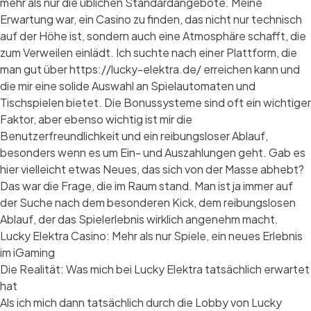
mehr als nur die üblichen Standardangebote. Meine
Erwartung war, ein Casino zu finden, das nicht nur technisch
auf der Höhe ist, sondern auch eine Atmosphäre schafft, die
zum Verweilen einlädt. Ich suchte nach einer Plattform, die
man gut über
https://lucky-elektra.de/
erreichen kann und
die mir eine solide Auswahl an Spielautomaten und
Tischspielen bietet. Die Bonussysteme sind oft ein wichtiger
Faktor, aber ebenso wichtig ist mir die
Benutzerfreundlichkeit und ein reibungsloser Ablauf,
besonders wenn es um Ein- und Auszahlungen geht. Gab es
hier vielleicht etwas Neues, das sich von der Masse abhebt?
Das war die Frage, die im Raum stand. Man ist ja immer auf
der Suche nach dem besonderen Kick, dem reibungslosen
Ablauf, der das Spielerlebnis wirklich angenehm macht.
Lucky Elektra Casino: Mehr als nur Spiele, ein neues Erlebnis
im iGaming
Die Realität: Was mich bei Lucky Elektra tatsächlich erwartet
hat
Als ich mich dann tatsächlich durch die Lobby von Lucky