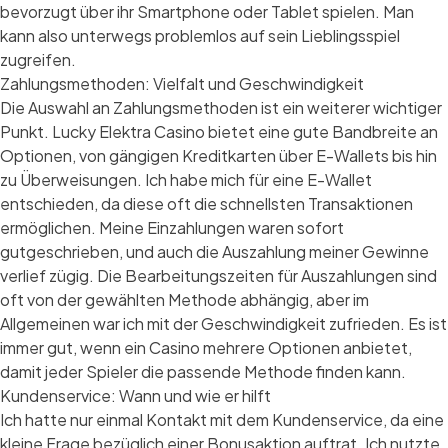
bevorzugt über ihr Smartphone oder Tablet spielen. Man
kann also unterwegs problemlos auf sein Lieblingsspiel
zugreifen.
Zahlungsmethoden: Vielfalt und Geschwindigkeit
Die Auswahl an Zahlungsmethoden ist ein weiterer wichtiger
Punkt. Lucky Elektra Casino bietet eine gute Bandbreite an
Optionen, von gängigen Kreditkarten über E-Wallets bis hin
zu Überweisungen. Ich habe mich für eine E-Wallet
entschieden, da diese oft die schnellsten Transaktionen
ermöglichen. Meine Einzahlungen waren sofort
gutgeschrieben, und auch die Auszahlung meiner Gewinne
verlief zügig. Die Bearbeitungszeiten für Auszahlungen sind
oft von der gewählten Methode abhängig, aber im
Allgemeinen war ich mit der Geschwindigkeit zufrieden. Es ist
immer gut, wenn ein Casino mehrere Optionen anbietet,
damit jeder Spieler die passende Methode finden kann.
Kundenservice: Wann und wie er hilft
Ich hatte nur einmal Kontakt mit dem Kundenservice, da eine
kleine Frage bezüglich einer Bonusaktion auftrat. Ich nutzte