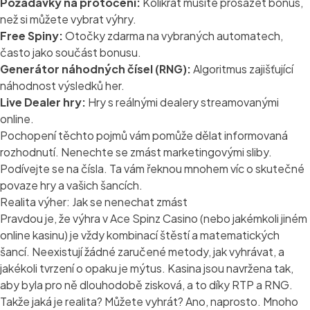
Požadavky na protočení:
Kolikrát musíte prosázet bonus,
než si můžete vybrat výhry.
Free Spiny:
Otočky zdarma na vybraných automatech,
často jako součást bonusu.
Generátor náhodných čísel (RNG):
Algoritmus zajišťující
náhodnost výsledků her.
Live Dealer hry:
Hry s reálnými dealery streamovanými
online.
Pochopení těchto pojmů vám pomůže dělat informovaná
rozhodnutí. Nenechte se zmást marketingovými sliby.
Podívejte se na čísla. Ta vám řeknou mnohem víc o skutečné
povaze hry a vašich šancích.
Realita výher: Jak se nenechat zmást
Pravdou je, že výhra v Ace Spinz Casino (nebo jakémkoli jiném
online kasinu) je vždy kombinací štěstí a matematických
šancí. Neexistují žádné zaručené metody, jak vyhrávat, a
jakékoli tvrzení o opaku je mýtus. Kasina jsou navržena tak,
aby byla pro ně dlouhodobě zisková, a to díky RTP a RNG.
Takže jaká je realita? Můžete vyhrát? Ano, naprosto. Mnoho