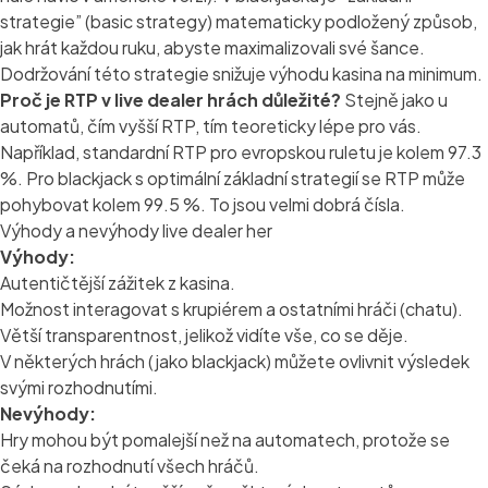
strategie” (basic strategy) matematicky podložený způsob,
jak hrát každou ruku, abyste maximalizovali své šance.
Dodržování této strategie snižuje výhodu kasina na minimum.
Proč je RTP v live dealer hrách důležité?
Stejně jako u
automatů, čím vyšší RTP, tím teoreticky lépe pro vás.
Například, standardní RTP pro evropskou ruletu je kolem 97.3
%. Pro blackjack s optimální základní strategií se RTP může
pohybovat kolem 99.5 %. To jsou velmi dobrá čísla.
Výhody a nevýhody live dealer her
Výhody:
Autentičtější zážitek z kasina.
Možnost interagovat s krupiérem a ostatními hráči (chatu).
Větší transparentnost, jelikož vidíte vše, co se děje.
V některých hrách (jako blackjack) můžete ovlivnit výsledek
svými rozhodnutími.
Nevýhody:
Hry mohou být pomalejší než na automatech, protože se
čeká na rozhodnutí všech hráčů.