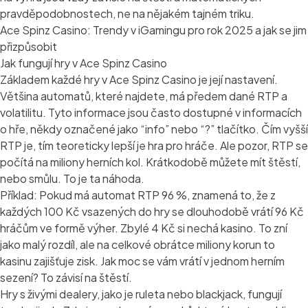
pravděpodobnostech, ne na nějakém tajném triku.
Ace Spinz Casino: Trendy v iGamingu pro rok 2025 a jak se jim
přizpůsobit
Jak fungují hry v Ace Spinz Casino
Základem každé hry v Ace Spinz Casino je její nastavení.
Většina automatů, které najdete, má předem dané RTP a
volatilitu. Tyto informace jsou často dostupné v informacích
o hře, někdy označené jako “info” nebo “?” tlačítko. Čím vyšší
RTP je, tím teoreticky lepší je hra pro hráče. Ale pozor, RTP se
počítá na miliony herních kol. Krátkodobě můžete mít štěstí,
nebo smůlu. To je ta náhoda.
Příklad: Pokud má automat RTP 96 %, znamená to, že z
každých 100 Kč vsazených do hry se dlouhodobě vrátí 96 Kč
hráčům ve formě výher. Zbylé 4 Kč si nechá kasino. To zní
jako malý rozdíl, ale na celkové obrátce miliony korun to
kasinu zajišťuje zisk. Jak moc se vám vrátí v jednom herním
sezení? To závisí na štěstí.
Hry s živými dealery, jako je ruleta nebo blackjack, fungují