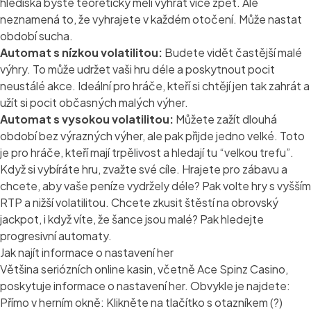
hlediska byste teoreticky měli vyhrát více zpět. Ale
neznamená to, že vyhrajete v každém otočení. Může nastat
období sucha.
Automat s nízkou volatilitou:
Budete vidět častější malé
výhry. To může udržet vaši hru déle a poskytnout pocit
neustálé akce. Ideální pro hráče, kteří si chtějí jen tak zahrát a
užít si pocit občasných malých výher.
Automat s vysokou volatilitou:
Můžete zažít dlouhá
období bez výrazných výher, ale pak přijde jedno velké. Toto
je pro hráče, kteří mají trpělivost a hledají tu “velkou trefu”.
Když si vybíráte hru, zvažte své cíle. Hrajete pro zábavu a
chcete, aby vaše peníze vydržely déle? Pak volte hry s vyšším
RTP a nižší volatilitou. Chcete zkusit štěstí na obrovský
jackpot, i když víte, že šance jsou malé? Pak hledejte
progresivní automaty.
Jak najít informace o nastavení her
Většina seriózních online kasin, včetně Ace Spinz Casino,
poskytuje informace o nastavení her. Obvykle je najdete:
Přímo v herním okně: Klikněte na tlačítko s otazníkem (?)