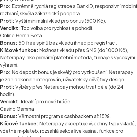
Pro:
Extrémně rychlá registrace s BankID, responzivní mobilní
rozhraní, skvělá zákaznická podpora.
Proti:
Vyšší minimální vklad pro bonus (500 Kč).
Verdikt:
Top volba pro rychlost a pohodlí.
Online Herna Beta
Bonus:
50 free spinů bez vkladu ihned po registraci.
Klíčové funkce:
Možnost vkladu přes SMS (do 1000 Kč),
Neterapay jako primární platební metoda, turnaje s vysokými
výhrami.
Pro:
No deposit bonus je skvělý pro vyzkoušení, Neterapay
je zde dokonale integrován, uživatelsky přívětivý design.
Proti:
Výběry přes Neterapay mohou trvat déle (do 24
hodin).
Verdikt:
Ideální pro nové hráče.
Casino Gamma
Bonus:
Věrnostní program s cashbackem až 15%.
Klíčové funkce:
Neterapay akceptuje všechny typy vkladů,
včetně m‑plateb, rozsáhlá sekce live kasina, funkce pro