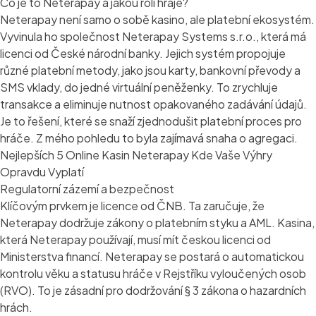
Co je to Neterapay a jakou roli hraje?
Neterapay není samo o sobě kasino, ale platební ekosystém.
Vyvinula ho společnost Neterapay Systems s.r.o., která má
licenci od České národní banky. Jejich systém propojuje
různé platební metody, jako jsou karty, bankovní převody a
SMS vklady, do jedné virtuální peněženky. To zrychluje
transakce a eliminuje nutnost opakovaného zadávání údajů.
Je to řešení, které se snaží zjednodušit platební proces pro
hráče. Z mého pohledu to byla zajímavá snaha o agregaci.
Nejlepších 5 Online Kasin Neterapay Kde Vaše Výhry
Opravdu Vyplatí
Regulatorní zázemí a bezpečnost
Klíčovým prvkem je licence od ČNB. Ta zaručuje, že
Neterapay dodržuje zákony o platebním styku a AML. Kasina,
která Neterapay používají, musí mít českou licenci od
Ministerstva financí. Neterapay se postará o automatickou
kontrolu věku a statusu hráče v Rejstříku vyloučených osob
(RVO). To je zásadní pro dodržování § 3 zákona o hazardních
hrách.