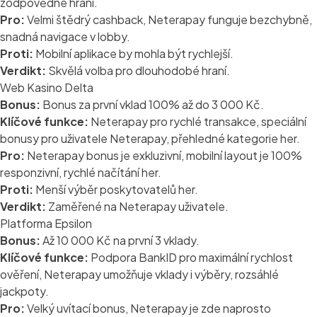
zodpovědné hraní.
Pro:
Velmi štědrý cashback, Neterapay funguje bezchybně,
snadná navigace v lobby.
Proti:
Mobilní aplikace by mohla být rychlejší.
Verdikt:
Skvělá volba pro dlouhodobé hraní.
Web Kasino Delta
Bonus:
Bonus za první vklad 100% až do 3 000 Kč.
Klíčové funkce:
Neterapay pro rychlé transakce, speciální
bonusy pro uživatele Neterapay, přehledné kategorie her.
Pro:
Neterapay bonus je exkluzivní, mobilní layout je 100%
responzivní, rychlé načítání her.
Proti:
Menší výběr poskytovatelů her.
Verdikt:
Zaměřené na Neterapay uživatele.
Platforma Epsilon
Bonus:
Až 10 000 Kč na první 3 vklady.
Klíčové funkce:
Podpora BankID pro maximální rychlost
ověření, Neterapay umožňuje vklady i výběry, rozsáhlé
jackpoty.
Pro:
Velký uvítací bonus, Neterapay je zde naprosto