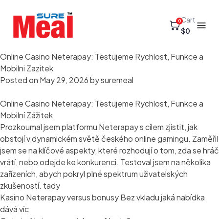
Cart
0
$0
Online Casino Neterapay: Testujeme Rychlost, Funkce a
Mobilni Zazitek
Posted on
May 29, 2026
by
suremeal
Online Casino Neterapay: Testujeme Rychlost, Funkce a
Mobilní Zážitek
Prozkoumal jsem platformu Neterapay s cílem zjistit, jak
obstojí v dynamickém světě českého online gamingu. Zaměřil
jsem se na klíčové aspekty, které rozhodují o tom, zda se hráč
vrátí, nebo odejde ke konkurenci. Testoval jsem na několika
zařízeních, abych pokryl plné spektrum uživatelských
zkušeností.
tady
Kasino Neterapay versus bonusy Bez vkladu jaká nabídka
dává víc