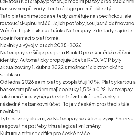
uživatelů Neterapay preferuje mobilní platby před tradičními
bankovními převody. Tento údaj je pro mě důležitý.
Tato platební metoda se tedy zaměřuje na specifickou, ale
rostoucí skupinu hráčů. Jejich potřeby jsou jasně definované.
Vnímám to jako silnou stránku Neterapay. Zde tady najdete
více informací o platformě.
Novinky a vývoj v letech 2025–2026
Neterapay rozšiřuje podporu BankID pro okamžité ověření
identity. Automaticky propojuje účet s RVO. VOP byly
aktualizovány 1. dubna 2022 s možností elektronického
souhlasu.
Od ledna 2026 se m‑platby zpoplatňují 10 %. Platby kartou a
bankovním převodem mají poplatky 1,5 % a 0 %. Neterapay
také umožňuje výběry do vlastní virtuální peněženky a
následně na bankovní účet. To je v českém prostředí stále
novinkou.
Tyto novinky ukazují, že Neterapay se aktivně vyvíjí. Snaží se
reagovat na potřeby trhu a legislativní změny.
Kulturní a tržní specifika pro české hráče