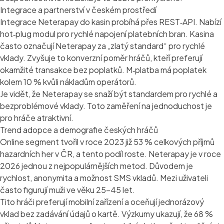
Integrace a partnerství v českém prostředí
Integrace Neterapay do kasin probíhá přes REST‑API. Nabízí
hot‑plug modul pro rychlé napojení platebních bran. Kasina
často označují Neterapay za „zlatý standard“ pro rychlé
vklady. Zvyšuje to konverzní poměr hráčů, kteří preferují
okamžité transakce bez poplatků. M‑platba má poplatek
kolem 10 % kvůli nákladům operátorů.
Je vidět, že Neterapay se snaží být standardem pro rychlé a
bezproblémové vklady. Toto zaměření na jednoduchost je
pro hráče atraktivní.
Trend adopce a demografie českých hráčů
Online segment tvořil v roce 2023 již 53 % celkových příjmů
hazardních her v ČR, a tento podíl roste. Neterapay je v roce
2026 jednou z nejpopulárnějších metod. Důvodem je
rychlost, anonymita a možnost SMS vkladů. Mezi uživateli
často figurují muži ve věku 25–45 let.
Tito hráči preferují mobilní zařízení a oceňují jednorázový
vklad bez zadávání údajů o kartě. Výzkumy ukazují, že 68 %