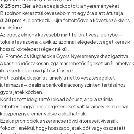
8:25 pm:
Eléri a közepes jackpotot; a nyereményeket
Bitcoinon keresztül kevesebb mint egy óra alatt átutalja.
8:30 pm:
Kijelentkezik—újra feltöltődve a következő kliens
munkához.
Az egész élmény kevesebb mint fél órát vesz igénybe—
tökéletes azoknak, akik az azonnali elégedettséget keresik
hosszú kötelezettségek nélkül.
8. Promóciós Kiugrások a Gyors Nyereményekhez Igazítva
A kaszinó időszakosan izgalmas lehetőségeket kínál, amelyek
illeszkednek a rövid játékstílushoz:
Heti cashback ajánlat, amely a nettó veszteségeket
jutalmazza—ideális a bankroll alacsony szinten tartásához
gyors játék közben.
Korlátozott ideig tartó reload bónusz, ahol a számla
feltöltése ingyenes pörgetéseket vált ki, amelyek azonnali
készpénznyereményekké alakulhatnak.
Ezek a promóciók a szerencse rövid kitöréseit kívánják
fokozni, anélkül, hogy hosszabb játékidőt vagy összetett