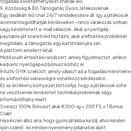
fogadási követelményeket írnának elő.
9. Közösség & Élő Támogatás Gyors Játékosoknak
Egy dedikált élő chat 24/7 rendelkezésre áll, így a játékosok
azonnal megoldhatják kérdéseiket—nincs várakozás sorban
vagy késleltetett e-mail válaszok. Akár a nyerőgép
paytable‑ját szeretnéd tisztázni, akár a kifizetési problémát
megoldani, a támogatás egy kattintásnyira van.
A platform emellett kínál:
Mobil push értesítési rendszert, amely figyelmeztet, amikor
kedvenc nyerőgéped bónusz körhöz ér.
Intuitív GYIK szekciót, amely választ ad a fogadási méretekre
és a kifizetési sebességre vonatkozó kérdésekre.
Ez az érzékeny környezet biztosítja, hogy a játékosok soha
ne veszítsenek lendületet technikai problémák vagy
információhiány miatt.
Szerezz 100% Bónuszt akár €500-ig + 200 FS + 1 Bonus
Crab!
Ha készen állsz arra, hogy gyors játékba kezdj, ahol minden
spin számít, és minden nyeremény pillanatok alatt