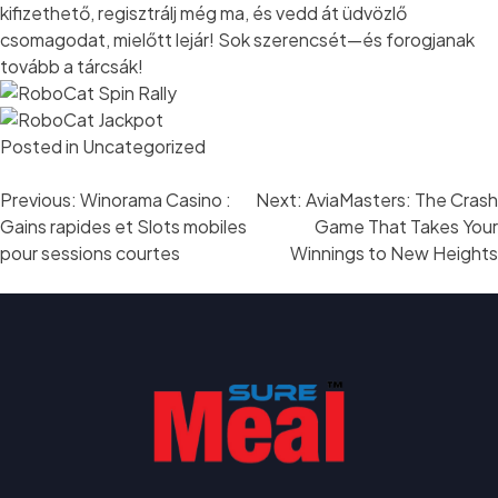
kifizethető, regisztrálj még ma, és vedd át üdvözlő
csomagodat, mielőtt lejár! Sok szerencsét—és forogjanak
tovább a tárcsák!
Posted in
Uncategorized
Post
Previous:
Winorama Casino :
Next:
AviaMasters: The Crash
navigation
Gains rapides et Slots mobiles
Game That Takes Your
pour sessions courtes
Winnings to New Heights