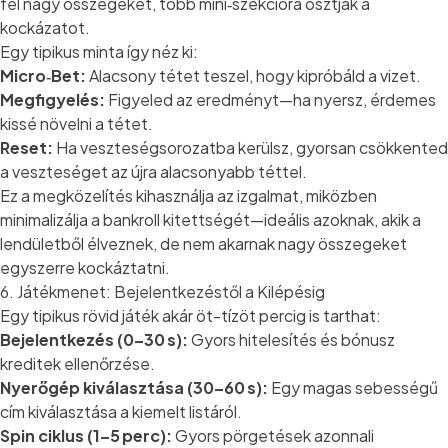
fel nagy összegeket, több mini‑szekcióra osztják a
kockázatot.
Egy tipikus minta így néz ki:
Micro‑Bet:
Alacsony tétet teszel, hogy kipróbáld a vizet.
Megfigyelés:
Figyeled az eredményt—ha nyersz, érdemes
kissé növelni a tétet.
Reset:
Ha veszteségsorozatba kerülsz, gyorsan csökkented
a veszteséget az újra alacsonyabb téttel.
Ez a megközelítés kihasználja az izgalmat, miközben
minimalizálja a bankroll kitettségét—ideális azoknak, akik a
lendületből élveznek, de nem akarnak nagy összegeket
egyszerre kockáztatni.
6. Játékmenet: Bejelentkezéstől a Kilépésig
Egy tipikus rövid játék akár öt-tízöt percig is tarthat:
Bejelentkezés (0–30 s):
Gyors hitelesítés és bónusz
kreditek ellenőrzése.
Nyerőgép kiválasztása (30–60 s):
Egy magas sebességű
cím kiválasztása a kiemelt listáról.
Spin ciklus (1–5 perc):
Gyors pörgetések azonnali