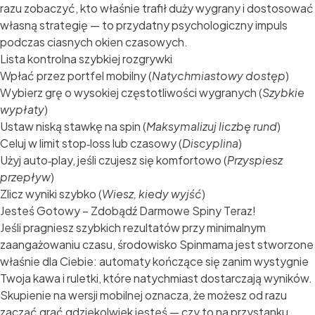
razu zobaczyć, kto właśnie trafił duży wygrany i dostosować
własną strategię — to przydatny psychologiczny impuls
podczas ciasnych okien czasowych.
Lista kontrolna szybkiej rozgrywki
Wpłać przez portfel mobilny (
Natychmiastowy dostęp
)
Wybierz grę o wysokiej częstotliwości wygranych (
Szybkie
wypłaty
)
Ustaw niską stawkę na spin (
Maksymalizuj liczbę rund
)
Celuj w limit stop‑loss lub czasowy (
Discyplina
)
Użyj auto‑play, jeśli czujesz się komfortowo (
Przyspiesz
przepływ
)
Zlicz wyniki szybko (
Wiesz, kiedy wyjść
)
Jesteś Gotowy – Zdobądź Darmowe Spiny Teraz!
Jeśli pragniesz szybkich rezultatów przy minimalnym
zaangażowaniu czasu, środowisko Spinmama jest stworzone
właśnie dla Ciebie: automaty kończące się zanim wystygnie
Twoja kawa i ruletki, które natychmiast dostarczają wyników.
Skupienie na wersji mobilnej oznacza, że możesz od razu
zacząć grać gdziekolwiek jesteś — czy to na przystanku