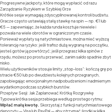
Progresywne jackpoty, które mogą wypłacić od razu
Zarządzanie Ryzykiem w Szybkiej Grze
Krótkie sesje wymagają zdyscyplinowanej kontroli budżetu.
Gracze często ustawiają stałą stawkę na spin — np. €1 lub
€5 — zapewniając, że każda runda kosztuje niewiele i
pozwala na wiele obrotów w ograniczonym czasie.
Ponieważ wypłaty są natychmiastowe, można mieć wyższą
tolerancję na ryzyko: jeśli trafisz dużą wygraną na początku,
jesteś gotów ją powtórzyć; jeśli przegrasz kilka spinów z
rzędu, możesz po prostu przerwać, zanim saldo spadnie zbyt
nisko.
Wielu użytkowników stosuje limity „stop-loss”: kończą grę po
stracie €50 lub po dwudziestu kolejnych przegranych,
zapobiegając emocjonalnym nadpobudzeniom i nadmiernym
wydatkom podczas szybkich burstów.
Przepływ Sesji: Jak Zaplanować Krótką Rozgrywkę
Typowa krótka sesja przebiega według prostego rytmu:
Wpłać małą kwotę.
Skorzystaj z funkcji natychmiastowego
depozytu — Visa lub PayPal — aby otrzymać środki w kilka