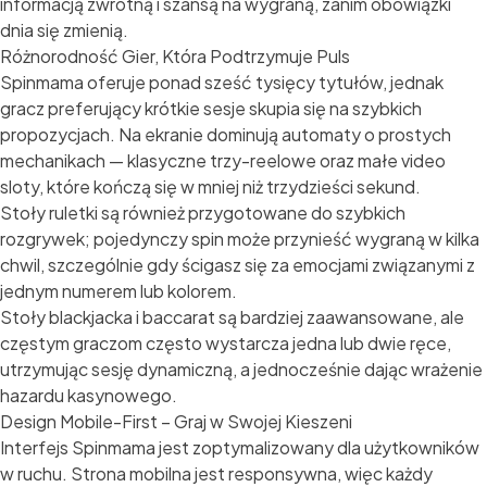
informacją zwrotną i szansą na wygraną, zanim obowiązki
dnia się zmienią.
Różnorodność Gier, Która Podtrzymuje Puls
Spinmama
oferuje ponad sześć tysięcy tytułów, jednak
gracz preferujący krótkie sesje skupia się na szybkich
propozycjach. Na ekranie dominują automaty o prostych
mechanikach — klasyczne trzy-reelowe oraz małe video
sloty, które kończą się w mniej niż trzydzieści sekund.
Stoły ruletki są również przygotowane do szybkich
rozgrywek; pojedynczy spin może przynieść wygraną w kilka
chwil, szczególnie gdy ścigasz się za emocjami związanymi z
jednym numerem lub kolorem.
Stoły blackjacka i baccarat są bardziej zaawansowane, ale
częstym graczom często wystarcza jedna lub dwie ręce,
utrzymując sesję dynamiczną, a jednocześnie dając wrażenie
hazardu kasynowego.
Design Mobile-First – Graj w Swojej Kieszeni
Interfejs Spinmama jest zoptymalizowany dla użytkowników
w ruchu. Strona mobilna jest responsywna, więc każdy