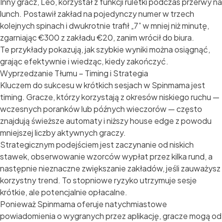
Inny gracz, Leo, korzystał z funkcji ruletki podczas przerwy na
lunch. Postawił zakład na pojedynczy numer w trzech
kolejnych spinach i dwukrotnie trafił „7” w mniej niż minutę,
zgarniając €300 z zakładu €20, zanim wrócił do biura.
Te przykłady pokazują, jak szybkie wyniki można osiągnąć,
grając efektywnie i wiedząc, kiedy zakończyć.
Wyprzedzanie Tłumu – Timing i Strategia
Kluczem do sukcesu w krótkich sesjach w Spinmama jest
timing. Gracze, którzy korzystają z okresów niskiego ruchu —
wczesnych poranków lub późnych wieczorów — często
znajdują świeższe automaty i niższy house edge z powodu
mniejszej liczby aktywnych graczy.
Strategicznym podejściem jest zaczynanie od niskich
stawek, obserwowanie wzorców wypłat przez kilka rund, a
następnie nieznaczne zwiększanie zakładów, jeśli zauważysz
korzystny trend. To stopniowe ryzyko utrzymuje sesje
krótkie, ale potencjalnie opłacalne.
Ponieważ Spinmama oferuje natychmiastowe
powiadomienia o wygranych przez aplikację, gracze mogą od