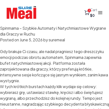
Cart
0
$0
Spinmama – Szybkie Automaty i Natychmiastowe Wygrane
dla Graczy w Ruchu
Posted on
June 5, 2026
by
suremeal
Gdy brakuje Ci czasu, ale nadal pragniesz tego dreszczyku
emocji podczas obrotu automatem, Spinmama zapewnia
bufet natychmiastowej akcji. Platforma została
zaprojektowana dla graczy, którzy preferują krótkie,
intensywne sesje kończące się jasnym wynikiem, zanim kawa
wystygnie.
W tych krótkich burstach każdy klik wydaje się celowy:
wybierasz grę, ustawiasz stawkę, kręcisz i albo świętujesz
wygraną, albo przechodzisz do kolejnej rundy. Tempo jest
nieustanne, nagradzając szybkiego decydenta błyskawiczną