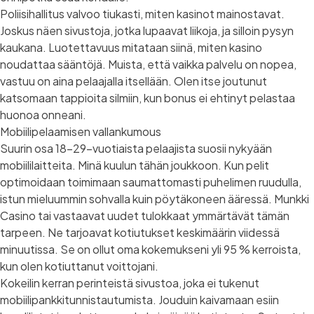
Poliisihallitus valvoo tiukasti, miten kasinot mainostavat.
Joskus näen sivustoja, jotka lupaavat liikoja, ja silloin pysyn
kaukana. Luotettavuus mitataan siinä, miten kasino
noudattaa sääntöjä. Muista, että vaikka palvelu on nopea,
vastuu on aina pelaajalla itsellään. Olen itse joutunut
katsomaan tappioita silmiin, kun bonus ei ehtinyt pelastaa
huonoa onneani.
Mobiilipelaamisen vallankumous
Suurin osa 18–29-vuotiaista pelaajista suosii nykyään
mobiililaitteita. Minä kuulun tähän joukkoon. Kun pelit
optimoidaan toimimaan saumattomasti puhelimen ruudulla,
istun mieluummin sohvalla kuin pöytäkoneen ääressä. Munkki
Casino tai vastaavat uudet tulokkaat ymmärtävät tämän
tarpeen. Ne tarjoavat kotiutukset keskimäärin viidessä
minuutissa. Se on ollut oma kokemukseni yli 95 % kerroista,
kun olen kotiuttanut voittojani.
Kokeilin kerran perinteistä sivustoa, joka ei tukenut
mobiilipankkitunnistautumista. Jouduin kaivamaan esiin