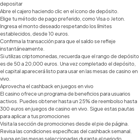
depositar
Abre el cajero haciendo clic en el icono de depósito.
Elige tu método de pago preferido, como Visa o Jeton.
Ingresa el monto deseado respetando los límites
establecidos, desde 10 euros.
Confirma la transacción para que el saldo se refleje
instantáneamente.
Si utilizas criptomonedas, recuerda que el rango de depósito
es de 50 a 20,000 euros. Una vez completado el depósito,
el capital aparecerá listo para usar en las mesas de casino en
vivo.
Aprovecha el cashback en juegos en vivo
El casino ofrece un programa de beneficios para usuarios
activos. Puedes obtener hasta un 25% de reembolso hasta
300 euros en juegos de casino en vivo. Sigue estas pautas
para aplicar a tus promociones
Visita la sección de promociones desde el pie de página.
Revisa las condiciones específicas del cashback semanal.
Juega en las mesas seleccionadas durante el periodo