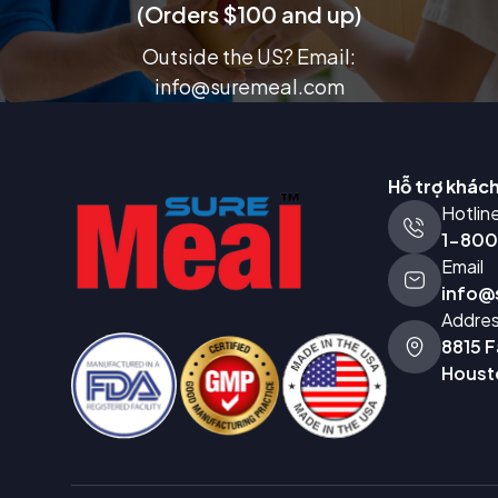
(Orders $100 and up)
Outside the US? Email:
info@suremeal.com
Hỗ trợ khác
Hotlin
1-80
Email
info@
Addre
8815 F
Houst