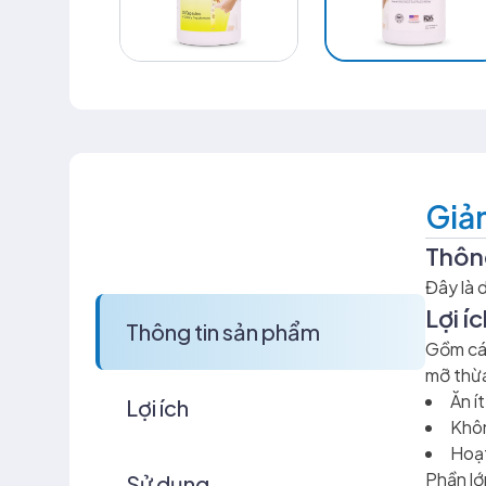
Giả
Thôn
Đây là 
Lợi í
Thông tin sản phẩm
Gồm các
mỡ thừa
Ăn ít
Lợi ích
Khôn
Hoạt
Phần lớ
Sử dụng