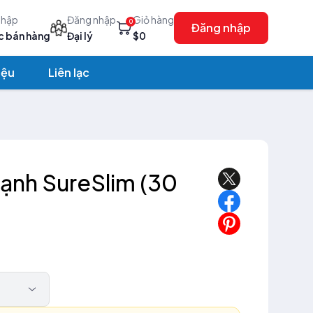
nhập
Đăng nhập
Giỏ hàng
0
Đăng nhập
c bán hàng
Đại lý
$0
iệu
Liên lạc
ạnh SureSlim (30