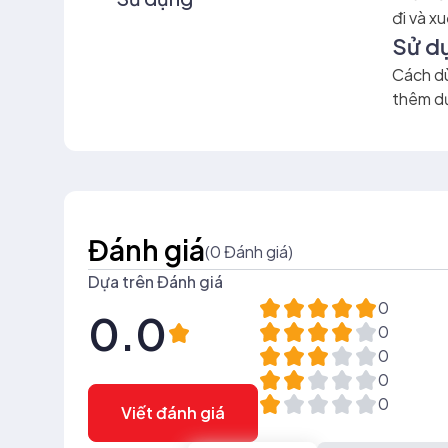
đi và x
Sử d
Cách dù
thêm d
Đánh giá
(0 Đánh giá)
Dựa trên Đánh giá
0
0.0
0
0
0
0
Viết đánh giá