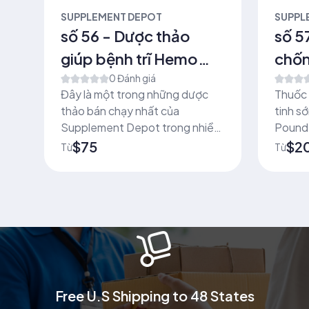
SUPPLEMENT DEPOT
SUPPL
0
số 56 - Dược thảo
số 5
giúp bệnh trĩ Hemo
chốn
Check (14 Capsules)
0 Đánh giá
Stud 
)
Đây là một trong những dược
Thuốc 
ấy
thảo bán chạy nhất của
tinh s
Supplement Depot trong nhiều
Pound 
năm qua
Anh Qu
$75
$2
Từ
Từ
ng
quốc g
gần 5
Free U.S Shipping to 48 States