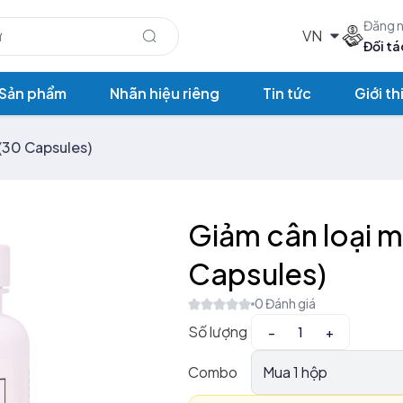
Đăng 
Đối tá
Sản phẩm
Nhãn hiệu riêng
Tin tức
Giới th
(30 Capsules)
Giảm cân loại m
Capsules)
0 Đánh giá
Số lượng
−
+
Combo
Mua 1 hộp