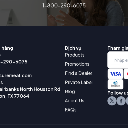
1-800-290-6075
h hàng
Dịch vụ
Tham gia
e
Products
0-290-6075
Promotions
Find a Dealer
suremeal.com
ss
Private Label
airbanks North Houston Rd
Blog
Follow u
on, TX 77064
About Us
FAQs