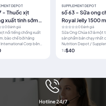
EMENT DEPOT
SUPPLEMENT DEPOT
7 - Thuốc xịt
số 63 - Sữa ong c
g xuất tinh sớm
Royal Jelly 1500 
100 (7/16 fl oz.)
0 Đánh giá
High Potency (60
0 Đánh giá
xịt nổi tiếng chống xuất
Sữa Ong Chúa 63 là một 
Capsules)
ớm, bào chế bởi hãng
sản phẩm bán chạy nhất 
International Corp bên
Nutrition Depot / Suppl
ốc và đã xuất đi trên 100
Depot gần 20 năm qua
0
$40
Từ
ia khác nhau trên thế giới
0 năm qua
Hotline 24/7