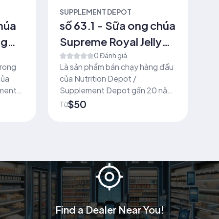
SUPPLEMENT DEPOT
S
húa
số 63.1 - Sữa ong chúa
s
mg
Supreme Royal Jelly
chúa
(60 Capsules)
0 Đánh giá
C
trong
Là sản phẩm bán chạy hàng đầu
Sữ
C
của
của Nutrition Depot /
ri
ement
Supplement Depot gần 20 năm
sả
qua
thợ. Người Tr
$50
Từ
T
s
th
để
hó
si
mi
Find a Dealer Near You!