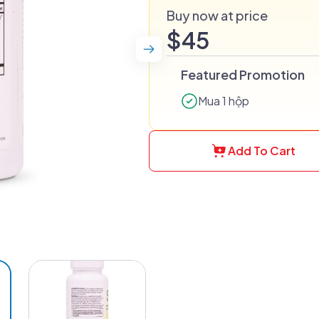
Buy now at price
$45
Featured Promotion
Mua 1 hộp
Add To Cart
Hove