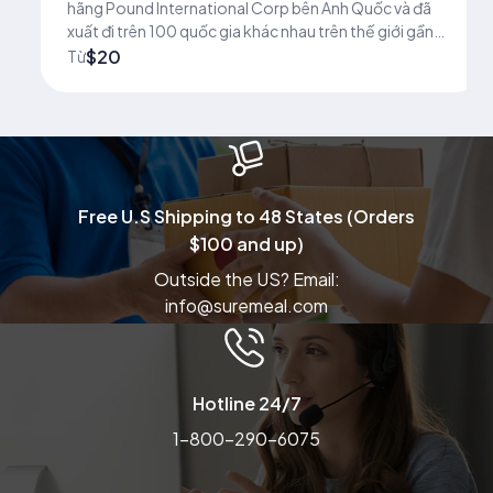
hãng Pound International Corp bên Anh Quốc và đã
xuất đi trên 100 quốc gia khác nhau trên thế giới gần
50 năm qua
$20
Từ
Free U.S Shipping to 48 States (Orders
$100 and up)
Outside the US? Email:
info@suremeal.com
Hotline 24/7
1-800-290-6075