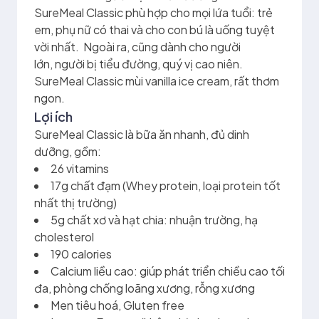
SureMeal Classic phù hợp cho mọi lứa tuổi: trẻ
em, phụ nữ có thai và cho con bú là uống tuyệt
vời nhất. Ngoài ra, cũng dành cho người
lớn, người bị tiểu đường, quý vị cao niên.
SureMeal Classic mùi vanilla ice cream, rất thơm
ngon.
Lợi ích
SureMeal Classic là bữa ăn nhanh, đủ dinh
dưỡng, gồm:
26 vitamins
17g chất đạm (Whey protein, loại protein tốt
nhất thị trường)
5g chất xơ và hạt chia: nhuận trường, hạ
cholesterol
190 calories
Calcium liều cao: giúp phát triển chiều cao tối
đa, phòng chống loãng xương, rỗng xương
Men tiêu hoá, Gluten free