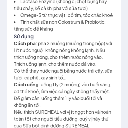
Lactase Enzyme (không bị chọt bụng hay
tiêu chảy, kể cả khi pha với sữa tươi)
Omega-3 từ thực vật: bổ tim, tóc chắc khoẻ
Tinh chất sữa non Colostrum & Probiotic:
tăng sức đề kháng
Sử dụng
Cách pha
: pha 2 muỗng (muỗng trong hộp) với
1 ít nước nguội, không nóng không lạnh. Nếu
thích uống nóng, cho thêm nước nóng vào.
Thích uống lạnh, cho thêm nước đá vào.
Có thể thay nước nguội bằng nước trái cây, sữa
tươi, cà phê, xay sinh tố…
Cách uống
: uống 1 ly (2 muỗng) vào buổi sáng,
cơ thể khoẻ, làm việc cả ngày không thấy mệt.
Để giảm cân, uống thêm 1 ly vào buổi tối và
không ăn tối.
Nếu thích SUREMEAL với vị ít ngọt hơn và hoàn
toàn tốt cho người tiểu đường, quý vị hãy thử
qua Sữa bột dinh dưỡng SUREMEAL