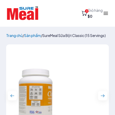
Giỏ hàng
0
$0
Trang chủ
/
Sản phẩm
/
SureMeal Sữa Bột Classic (15 Servings)