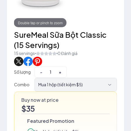
pinch to zoom
Touch to zoom
SureMeal Sữa Bột Classic
(15 Servings)
15 servings
0 Đánh giá
Số lượng
−
+
Combo
Mua 1 hộp (tiết kiệm $5)
Buy now at price
$35
Featured Promotion