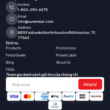
Hotline
1-800-290-6075
Email
info@suremeal.com
Address
8815 Fairbanks North Houston Rd Houston, TX
77064
Dịch vụ
Products
Promotions
Find a Dealer
Private Label
Blog
About Us
FAQs
Tham gia danh sách gửi thư của chúng tôi
Đăng ký