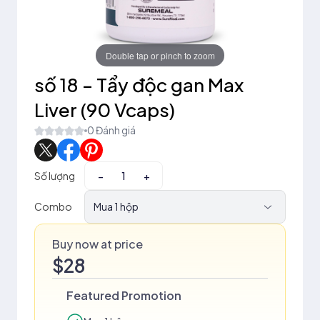
Double tap or pinch to zoom
số 18 – Tẩy độc gan Max
Liver (90 Vcaps)
0 Đánh giá
Số lượng
−
+
Combo
Mua 1 hộp
Buy now at price
$28
Featured Promotion