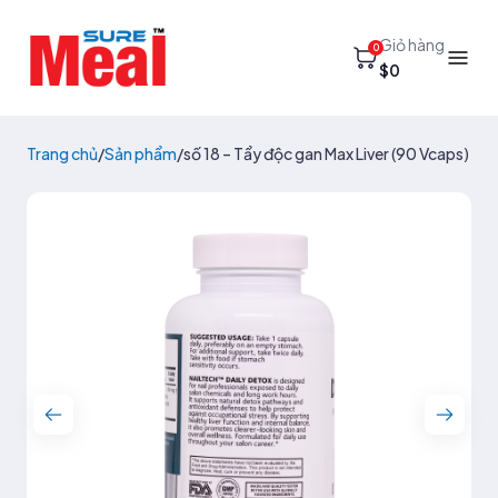
Giỏ hàng
0
$0
Trang chủ
/
Sản phẩm
/
số 18 – Tẩy độc gan Max Liver (90 Vcaps)