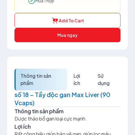
Mua 1 hộp
Add To Cart
Mua ngay
Thông tin sản
Lợi
Sử
phẩm
ích
dụng
số 18 – Tẩy độc gan Max Liver (90
Vcaps)
Thông tin sản phẩm
Dược thảo bổ gan loại cực mạnh.
Lợi ích
Rất công hiệu giúp bảo vệ gan, giúp lọc máu,