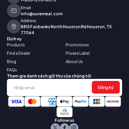
Email
info@suremeal.com
Address
8815 Fairbanks North Houston Rd Houston, TX
77064
Dịch vụ
Products
Promotions
Find a Dealer
Private Label
Blog
About Us
FAQs
Tham gia danh sách gửi thư của chúng tôi
Đăng ký
Follow us