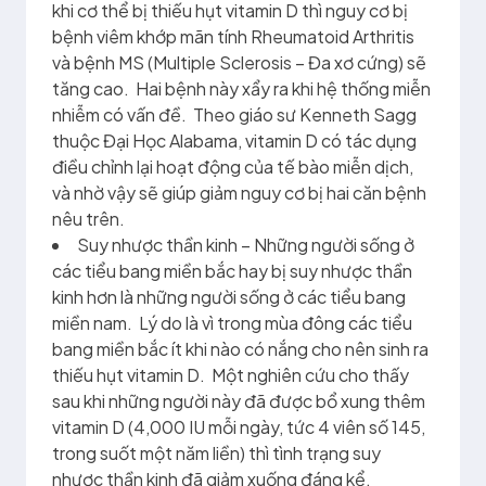
khi cơ thể bị thiếu hụt vitamin D thì nguy cơ bị
bệnh viêm khớp mãn tính Rheumatoid Arthritis
và bệnh MS (Multiple Sclerosis – Đa xơ cứng) sẽ
tăng cao. Hai bệnh này xẩy ra khi hệ thống miễn
nhiễm có vấn đề. Theo giáo sư Kenneth Sagg
thuộc Đại Học Alabama, vitamin D có tác dụng
điều chỉnh lại hoạt động của tế bào miễn dịch,
và nhờ vậy sẽ giúp giảm nguy cơ bị hai căn bệnh
nêu trên.
Suy nhược thần kinh – Những người sống ở
các tiểu bang miền bắc hay bị suy nhược thần
kinh hơn là những người sống ở các tiểu bang
miền nam. Lý do là vì trong mùa đông các tiểu
bang miền bắc ít khi nào có nắng cho nên sinh ra
thiếu hụt vitamin D. Một nghiên cứu cho thấy
sau khi những người này đã được bổ xung thêm
vitamin D (4,000 IU mỗi ngày, tức 4 viên số 145,
trong suốt một năm liền) thì tình trạng suy
nhược thần kinh đã giảm xuống đáng kể.