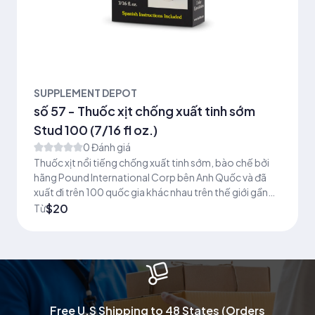
SUPPLEMENT DEPOT
số 57 - Thuốc xịt chống xuất tinh sớm
Stud 100 (7/16 fl oz.)
0 Đánh giá
Thuốc xịt nổi tiếng chống xuất tinh sớm, bào chế bởi
hãng Pound International Corp bên Anh Quốc và đã
xuất đi trên 100 quốc gia khác nhau trên thế giới gần
50 năm qua
$20
Từ
Free U.S Shipping to 48 States (Orders