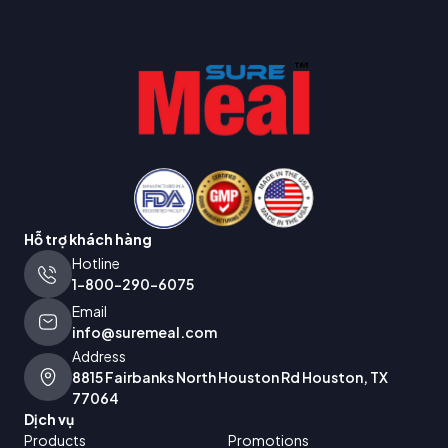
Hỗ trợ khách hàng
Hotline
1-800-290-6075
Email
info@suremeal.com
Address
8815 Fairbanks North Houston Rd Houston, TX
77064
Dịch vụ
Products
Promotions