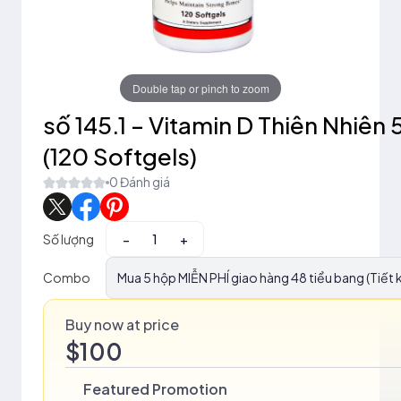
Double tap or pinch to zoom
số 145.1 – Vitamin D Thiên Nhiên
(120 Softgels)
0 Đánh giá
Số lượng
−
+
Combo
Mua 5 hộp MIỄN PHÍ giao hàng 48 tiểu bang (Tiết 
Buy now at price
$100
Featured Promotion