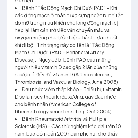
cao hơn.
Bệnh “Tắc Động Mạch Chi Dưới PAD” – Khi
các động mạch ở chân bị xơ cứng hoặc bị bế tắc
do mỡ trong máu khiến cho lòng động mạch bị
hẹp lại, làm cản trở việc vận chuyển máu và
oxygen xuống chi dưới khiến chân bị đau buốt
khi đi bộ. Tình trạng này có tên là “Tắc Động
Mạch Chi Dưới” (PAD – Peripheral Artery
Disease). Nguy cơ bị bệnh PAD của những
người thiếu vitamin D cao gấp 2 lần của những
người có đầy đủ vitamin D (Arteriosclerosis,
Thrombosis, and Vascular Biology, June 2008)
Đau nhức viêm thấp khớp – Thiếu hụt vitamin
D sẽ làm suy thoái khớp xương, gây đau nhức
cho bệnh nhân (American College of
Rheumatology annual meeting, Oct 2004)
Bệnh Rheumatoid Arthritis và Multiple
Sclerosis (MS) – Các thử nghiệm kéo dài trên 10
năm, bao gồm gần 200 ngàn phụ nữ, cho thấy