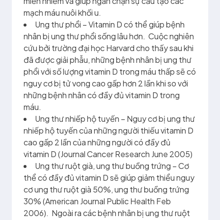
miễn nhiễm và giúp ngăn chận sự cấu tạo các
mạch máu nuôi khối u.
Ung thư phổi – Vitamin D có thể giúp bệnh
nhân bị ung thư phổi sống lâu hơn. Cuộc nghiên
cứu bởi trường đại học Harvard cho thấy sau khi
đã được giải phẫu, những bệnh nhân bị ung thư
phổi với số lượng vitamin D trong máu thấp sẽ có
nguy cơ bị tử vong cao gấp hơn 2 lần khi so với
những bệnh nhân có đầy đủ vitamin D trong
máu.
Ung thư nhiếp hộ tuyến – Nguy cơ bị ung thư
nhiếp hộ tuyến của những người thiếu vitamin D
cao gấp 2 lần của những người có đầy đủ
vitamin D (Journal Cancer Research June 2005)
Ung thư ruột già, ung thư buồng trứng – Cơ
thể có đầy đủ vitamin D sẽ giúp giảm thiểu nguy
cơ ung thư ruột già 50%, ung thư buồng trứng
30% (American Journal Public Health Feb
2006). Ngoài ra các bệnh nhân bị ung thư ruột