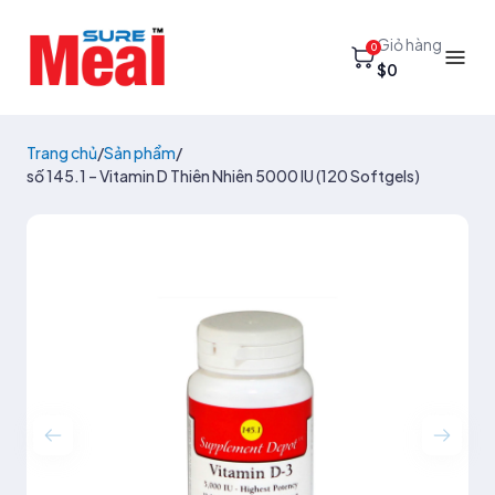
Giỏ hàng
0
$0
Trang chủ
/
Sản phẩm
/
số 145.1 – Vitamin D Thiên Nhiên 5000 IU (120 Softgels)