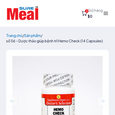
Giỏ hàng
0
$0
Trang chủ
/
Sản phẩm
/
số 56 – Dược thảo giúp bệnh trĩ Hemo Check (14 Capsules)