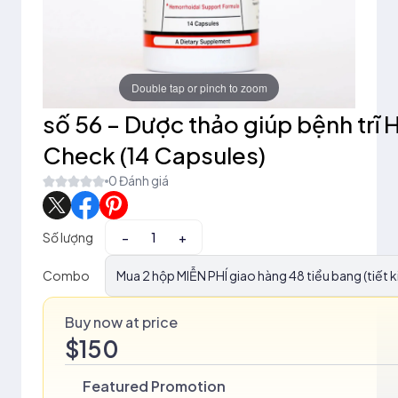
Double tap or pinch to zoom
số 56 – Dược thảo giúp bệnh trĩ
Check (14 Capsules)
0 Đánh giá
Số lượng
−
+
Combo
Mua 2 hộp MIỄN PHÍ giao hàng 48 tiểu bang (tiết 
Buy now at price
$150
Featured Promotion