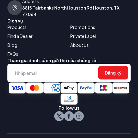
Address
8815 Fairbanks North Houston Rd Houston, TX
77064
Dịch vụ
Products
Promotions
Find a Dealer
Private Label
Blog
About Us
FAQs
Tham gia danh sách gửi thư của chúng tôi
Đăng ký
Follow us