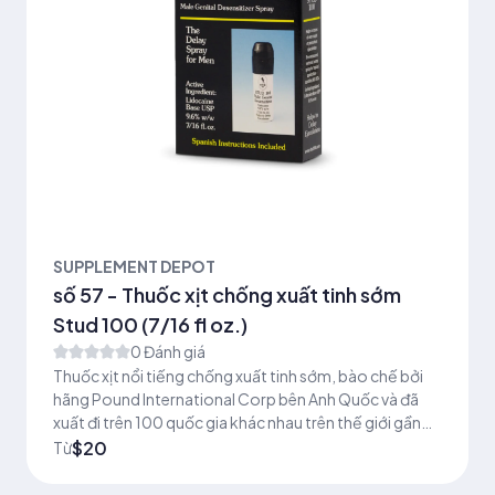
SUPPLEMENT DEPOT
số 57 - Thuốc xịt chống xuất tinh sớm
Stud 100 (7/16 fl oz.)
0 Đánh giá
Thuốc xịt nổi tiếng chống xuất tinh sớm, bào chế bởi
hãng Pound International Corp bên Anh Quốc và đã
xuất đi trên 100 quốc gia khác nhau trên thế giới gần
50 năm qua
$20
Từ