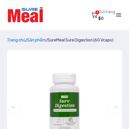
Giỏ hàng
0
$0
Trang chủ
/
Sản phẩm
/
SureMeal Sure Digestion (60 Vcaps)