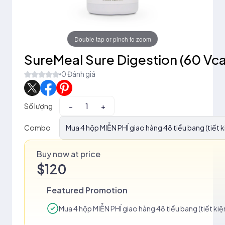
Double tap or pinch to zoom
SureMeal Sure Digestion (60 Vc
0 Đánh giá
Số lượng
−
+
Combo
Mua 4 hộp MIỄN PHÍ giao hàng 48 tiểu bang (tiết 
Buy now at price
$120
Featured Promotion
Mua 4 hộp MIỄN PHÍ giao hàng 48 tiểu bang (tiết ki