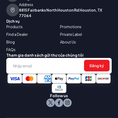
Address
8815 Fairbanks North Houston Rd Houston, TX
77064
Dịch vụ
Products
Promotions
Find a Dealer
Private Label
Blog
About Us
FAQs
Tham gia danh sách gửi thư của chúng tôi
Đăng ký
Follow us