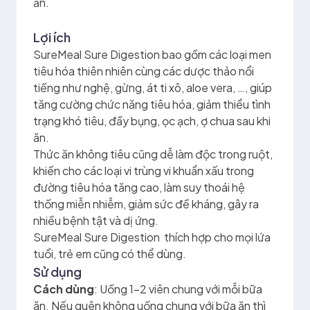
ăn.
Lợi ích
SureMeal Sure Digestion bao gồm các loại men
tiêu hóa thiên nhiên cùng các dược thảo nổi
tiếng như nghệ, gừng, át ti xô, aloe vera, …, giúp
tăng cường chức năng tiêu hóa, giảm thiểu tình
trạng khó tiêu, đầy bụng, ọc ạch, ợ chua sau khi
ăn.
Thức ăn không tiêu cũng dễ làm độc trong ruột,
khiến cho các loại vi trùng vi khuẩn xấu trong
đường tiêu hóa tăng cao, làm suy thoái hệ
thống miễn nhiễm, giảm sức đề kháng, gây ra
nhiều bệnh tật và dị ứng.
SureMeal Sure Digestion thích hợp cho mọi lứa
tuổi, trẻ em cũng có thể dùng.
Sử dụng
Cách dùng
: Uống 1-2 viên chung với mỗi bữa
ăn. Nếu quên không uống chung với bữa ăn thì